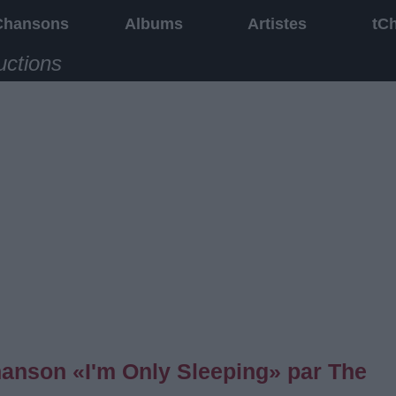
Chansons
Albums
Artistes
tC
uctions
chanson «I'm Only Sleeping» par The