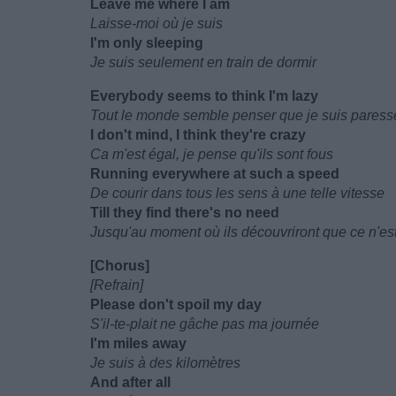
Leave me where I am
Laisse-moi où je suis
I'm only sleeping
Je suis seulement en train de dormir
Everybody seems to think I'm lazy
Tout le monde semble penser que je suis pares
I don't mind, I think they're crazy
Ca m'est égal, je pense qu'ils sont fous
Running everywhere at such a speed
De courir dans tous les sens à une telle vitesse
Till they find there's no need
Jusqu'au moment où ils découvriront que ce n'est
[Chorus]
[Refrain]
Please don't spoil my day
S'il-te-plait ne gâche pas ma journée
I'm miles away
Je suis à des kilomètres
And after all