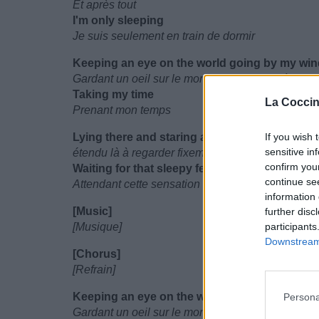
Et après tout
I'm only sleeping
Je suis seulement en train de dormir
Keeping an eye on the world going by my wi
Gardant un oeil sur le monde qui passe près de 
Taking my time
La Coccin
Prenant mon temps
Lying there and staring at the ceiling
If you wish 
sensitive in
étendu là à regarder fixement le plafond
confirm you
Waiting for that sleepy feeling
continue se
Attendant cette sensation d'endormissement
information 
[Music]
further disc
[Musique]
participants
Downstream 
[Chorus]
[Refrain]
Keeping an eye on the world going by my wi
Persona
Gardant un oeil sur le monde qui passe près de 