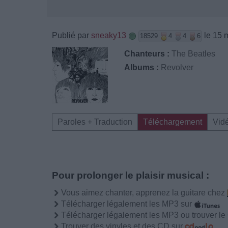
Publié par
sneaky13
le 15 
18529
4
4
6
Chanteurs :
The Beatles
Albums :
Revolver
Paroles + Traduction
Téléchargement
Vid
Pour prolonger le plaisir musical :
Vous aimez chanter, apprenez la guitare chez
Télécharger légalement les MP3 sur
Télécharger légalement les MP3 ou trouver l
Trouver des vinyles et des CD sur