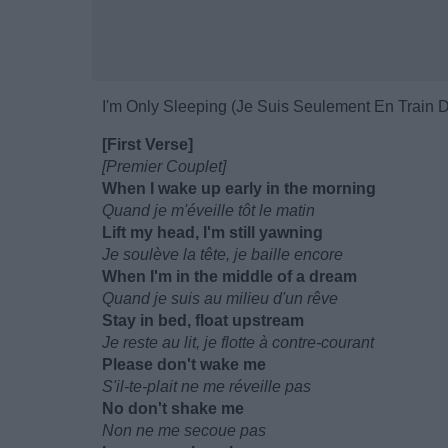
I'm Only Sleeping (Je Suis Seulement En Train 
[First Verse]
[Premier Couplet]
When I wake up early in the morning
Quand je m'éveille tôt le matin
Lift my head, I'm still yawning
Je soulève la tête, je baille encore
When I'm in the middle of a dream
Quand je suis au milieu d'un rêve
Stay in bed, float upstream
Je reste au lit, je flotte à contre-courant
Please don't wake me
S'il-te-plait ne me réveille pas
No don't shake me
Non ne me secoue pas