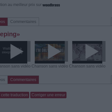
ion au meilleur prix sur
éos
Commentaires
eeping»
nson sans vidéo
Chanson sans vidéo
Chanson sans vidéo
éos
Commentaires
cette traduction
Corriger une erreur