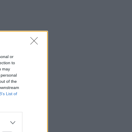
sonal or
ection to
ou may
 personal
out of the
 downstream
B’s List of