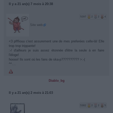
Il y a 21 an(s) 7 mois à 20:38
5297
2
2
4
Site web
<3 pfffiouu c'est assurement une de mes preferées celle-là! Elle
trop trop trippante!
:-/ d'ailleurs je suis assez étonnée d'être la seule à en faire
l'éloge!
hoooo! Ils sont où les fans de ska-p?????????? >:-(
^^....
Diablo_bg
Il y a 21 an(s) 2 mois à 21:03
5382
2
2
5