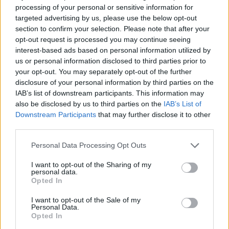
Publié par
Ganjalex_fan2_skap
le 18
processing of your personal or sensitive information for
6218
2
3
6
targeted advertising by us, please use the below opt-out
mars 2004 à 13h17.
section to confirm your selection. Please note that after your
Chanteurs :
Ska-P
opt-out request is processed you may continue seeing
interest-based ads based on personal information utilized by
Albums :
El Vals Del Obrero
us or personal information disclosed to third parties prior to
your opt-out. You may separately opt-out of the further
disclosure of your personal information by third parties on the
IAB’s list of downstream participants. This information may
Paroles + Traduction
Téléchargement
Vidéos
⇑
also be disclosed by us to third parties on the
IAB’s List of
Downstream Participants
that may further disclose it to other
Commentaires
third parties.
Personal Data Processing Opt Outs
I want to opt-out of the Sharing of my
Pour prolonger le plaisir musical :
personal data.
Opted In
Vous aimez chanter, apprenez la guitare chez
I want to opt-out of the Sale of my
Télécharger légalement les MP3 sur
Personal Data.
Télécharger légalement les MP3 ou trouver le CD sur
Opted In