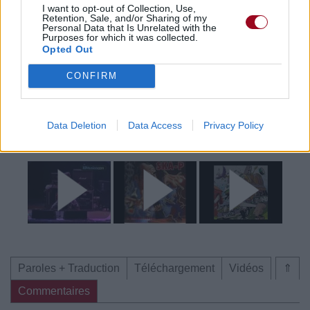
Trouver des vinyles et des CD sur
I want to opt-out of Collection, Use,
Retention, Sale, and/or Sharing of my
Trouver un instrument de musique ou une partition au
Personal Data that Is Unrelated with the
Purposes for which it was collected.
meilleur prix sur
Opted Out
CONFIRM
Paroles + Traduction
Téléchargement
Vidéos
⇑
Commentaires
Data Deletion
Data Access
Privacy Policy
Voir la vidéo de «No Te Pares»
Paroles + Traduction
Téléchargement
Vidéos
⇑
Commentaires