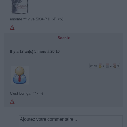
enorme ^^ vive SKA-P !! :-P <:-)
Soenix
Il y a 17 an(s) 5 mois à 20:10
5478
2
2
6
C'est bon ça. ^^ <:-)