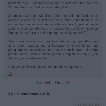
problème, quoi... St-Anger et Reload ne sont pas finis, pour les
3/4 des chansons c'est pas écoutable, bref.
Je précise que j'adore Metallica, j'adore ce qu'ils ont fait dans les
années 80 et ce qu'ils sont sur scène, mais je reconnais qu'ils
ont fait des bourdes énormes dans leur carrière. Et je suis pas la
seule à le penser (d'ailleurs la dernière fois qu'ils ont joué en
France, ils ont fait une setlist presque exclusivement 80's).
...
J'enfonce encore le clou, mais j'ai vu les deux groupes (Big four)
et je peux t'assurer que si Mustaine et Broderick ne font
pratiquement aucune fausse note, chez Metallica c'est loin d'être
parfait. Même Hetfield chante parfois complètement faux (voir
Memory remains-Amnéville).
Si tu veux lapider Mustaine, aies des bons arguments.
i ain't jokin' ! ha ! ha !
Il y a 14 an(s) 5 mois à 21:58
7983
3
3
5