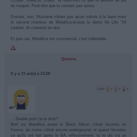
Ecoute "Dialectic Chaos" et redis-moi ce que tu penses du jeu
du rouquin. Peut-être que tu connais pas assez.
Ensuite, non, Mustaine n'étais pas qu'un soliste à la base mais
le second chanteur de Metallica-écoute la démo No Life 'Till
Leather, ils chantent en duo.
Et puis oui, Metallica est commercial, c'est indéniable...
Quavria
Il y a 15 an(s) à 23:28
5260
2
2
4
... Double post j'ai le droit?
Bref oui Metallica avant le Black Album c'était inconnu en
France, du moins c'était encore underground; et quand t'écoutes
ce qu'ils ont fait après le BA, effectivement, tu te dis y'a un