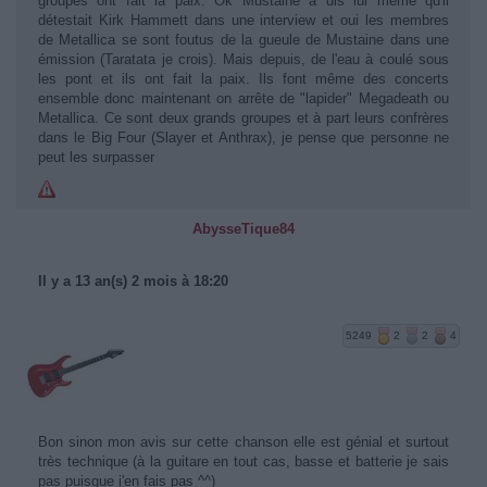
groupes ont fait la paix. Ok Mustaine à dis lui même qu'il
détestait Kirk Hammett dans une interview et oui les membres
de Metallica se sont foutus de la gueule de Mustaine dans une
émission (Taratata je crois). Mais depuis, de l'eau à coulé sous
les pont et ils ont fait la paix. Ils font même des concerts
ensemble donc maintenant on arrête de "lapider" Megadeath ou
Metallica. Ce sont deux grands groupes et à part leurs confrères
dans le Big Four (Slayer et Anthrax), je pense que personne ne
peut les surpasser
AbysseTique84
Il y a 13 an(s) 2 mois à 18:20
5249
2
2
4
Bon sinon mon avis sur cette chanson elle est génial et surtout
très technique (à la guitare en tout cas, basse et batterie je sais
pas puisque j'en fais pas ^^)