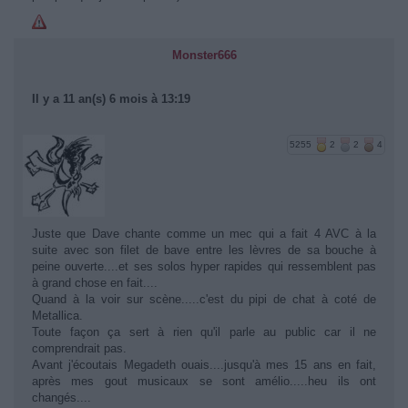
Monster666
Il y a 11 an(s) 6 mois à 13:19
5255
2
2
4
Juste que Dave chante comme un mec qui a fait 4 AVC à la
suite avec son filet de bave entre les lèvres de sa bouche à
peine ouverte....et ses solos hyper rapides qui ressemblent pas
à grand chose en fait....
Quand à la voir sur scène.....c'est du pipi de chat à coté de
Metallica.
Toute façon ça sert à rien qu'il parle au public car il ne
comprendrait pas.
Avant j'écoutais Megadeth ouais....jusqu'à mes 15 ans en fait,
après mes gout musicaux se sont amélio.....heu ils ont
changés....