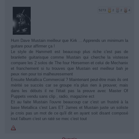
5273
2
2
4
Hum Dave Mustain meilleur que Kirk ... Apprends un minimum la
guitare pour affirmer ça !
Le style de Hammett est beaucoup plus riche c'est pas de
branlette guitarisque comme Mustain qui cherche la vistesse
compare les 2 solos de The four Horsemen et celui de Mechanix
et franchement si tu trouves que Mustain est meilleur bah je
peux rien pour toi malheuresement
Ensuite Metallica Commercial ? Maintenant peut-être mais ils ont
mérité se succès car se groupe n'a plus rien à prouver, mais
dans les débuts il ne l'était pas la preuve avec Master Of
Puppets vendu sans clip , radio, magazine ect
Et au faite Mustain l'ouvre beaucoup car c'est un frustré à la
base Metallica c'est Lars ET James et Mustain juste un soliste
je crois pas un mot de ce qu'il dit en ayant soit disant composé
tout l'album c'est un raté se mec c'est tout