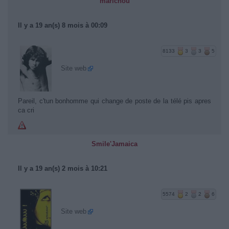
marichou
Il y a 19 an(s) 8 mois à 00:09
8133
3
3
5
Site web
Pareil, c'tun bonhomme qui change de poste de la télé pis apres
ca cri
Smile'Jamaica
Il y a 19 an(s) 2 mois à 10:21
5574
2
2
6
Site web