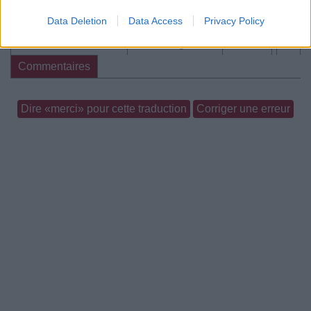
Chanson sans vidéo
Data Deletion
Data Access
Privacy Policy
Paroles + Traduction
Téléchargement
Vidéos
⇑
Commentaires
Dire «merci» pour cette traduction
Corriger une erreur