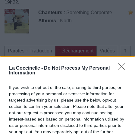
19h22.
Chanteurs :
Something Corporate
Albums :
North
Paroles + Traduction
Téléchargement
Vidéos
⇑
Commentaires
La Coccinelle -
Do Not Process My Personal
Information
If you wish to opt-out of the sale, sharing to third parties, or
Pour prolonger le plaisir musical :
processing of your personal or sensitive information for
targeted advertising by us, please use the below opt-out
Vous aimez chanter, apprenez la guitare chez
section to confirm your selection. Please note that after your
Télécharger légalement les MP3 sur
opt-out request is processed you may continue seeing
Télécharger légalement les MP3 ou trouver le CD sur
interest-based ads based on personal information utilized by
us or personal information disclosed to third parties prior to
Trouver des vinyles et des CD sur
your opt-out. You may separately opt-out of the further