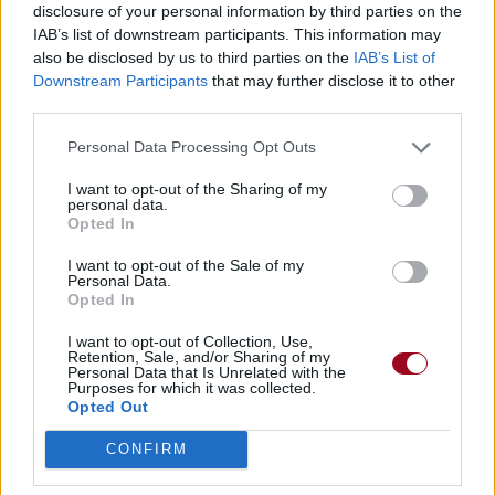
Trouver un instrument de musique ou une partition au
disclosure of your personal information by third parties on the
meilleur prix sur
IAB’s list of downstream participants. This information may
also be disclosed by us to third parties on the
IAB’s List of
Downstream Participants
that may further disclose it to other
Paroles + Traduction
Téléchargement
Vidéos
⇑
third parties.
Commentaires
Personal Data Processing Opt Outs
Voir la vidéo de «21 And
I want to opt-out of the Sharing of my
personal data.
Opted In
Invincible»
I want to opt-out of the Sale of my
Personal Data.
Opted In
I want to opt-out of Collection, Use,
Retention, Sale, and/or Sharing of my
Personal Data that Is Unrelated with the
Concert/Live
Chanson sans vidéo
Purposes for which it was collected.
Opted Out
CONFIRM