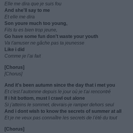
Elle me dira que je suis fou
And she'll say to me
Et elle me dira
Son youre much too young,
Fils tu es bien trop jeune,
Go have some fun don't waste your youth
Va t'amuser ne gâche pas ta jeunesse
Like i did
Comme je l'ai fait
[Chorus]
[Chorus]
And it's been autumn since the day that i met you
Et c'est l'automne depuis le jour où je t'ai rencontré
If i hit bottom, must I crawl out alone
Si j'atteins le sommet, devrais-je ramper dehors seul
And i dont wish to know the secrets of summer at all
Et je ne veux pas connaître les secrets de l'été du tout
[Chorus]