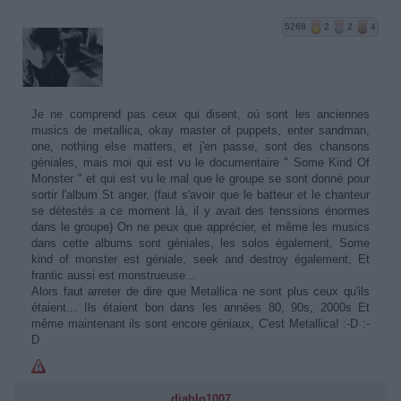
5268
2
2
4
Je ne comprend pas ceux qui disent, où sont les anciennes
musics de metallica, okay master of puppets, enter sandman,
one, nothing else matters, et j'en passe, sont des chansons
géniales, mais moi qui est vu le documentaire " Some Kind Of
Monster " et qui est vu le mal que le groupe se sont donné pour
sortir l'album St anger, (faut s'avoir que le batteur et le chanteur
se détestés a ce moment là, il y avait des tenssions énormes
dans le groupe) On ne peux que apprécier, et même les musics
dans cette albums sont géniales, les solos également, Some
kind of monster est géniale, seek and destroy également, Et
frantic aussi est monstrueuse...
Alors faut arreter de dire que Metallica ne sont plus ceux qu'ils
étaient... Ils étaient bon dans les années 80, 90s, 2000s Et
même maintenant ils sont encore géniaux, C'est Metallica! :-D :-
D
diablo1007