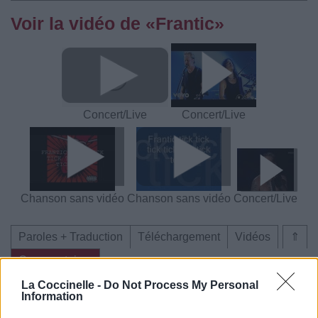
Voir la vidéo de «Frantic»
Concert/Live
Concert/Live
Chanson sans vidéo
Chanson sans vidéo
Concert/Live
Paroles + Traduction
Téléchargement
Vidéos
⇑
Commentaires
La Coccinelle -
Do Not Process My Personal
Information
Dire «merci» pour cette traduction
Corriger une erreur