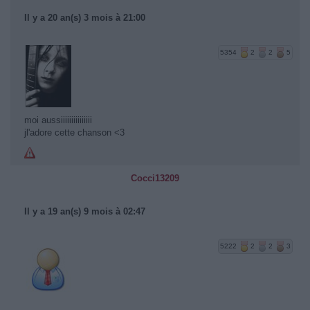
Il y a 20 an(s) 3 mois à 21:00
5354
2
2
5
moi aussiiiiiiiiiiiiiii
jl'adore cette chanson <3
Cocci13209
Il y a 19 an(s) 9 mois à 02:47
5222
2
2
3