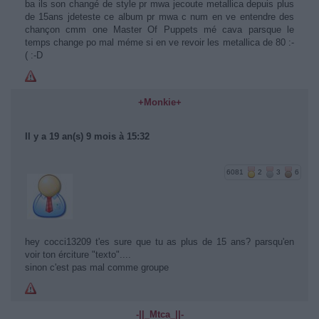
ba ils son changé de style pr mwa jecoute metallica depuis plus
de 15ans jdeteste ce album pr mwa c num en ve entendre des
chançon cmm one Master Of Puppets mé cava parsque le
temps change po mal méme si en ve revoir les metallica de 80 :-
( :-D
+Monkie+
Il y a 19 an(s) 9 mois à 15:32
6081
2
3
6
hey cocci13209 t'es sure que tu as plus de 15 ans? parsqu'en
voir ton érciture "texto"....
sinon c'est pas mal comme groupe
-||_Mtca_||-