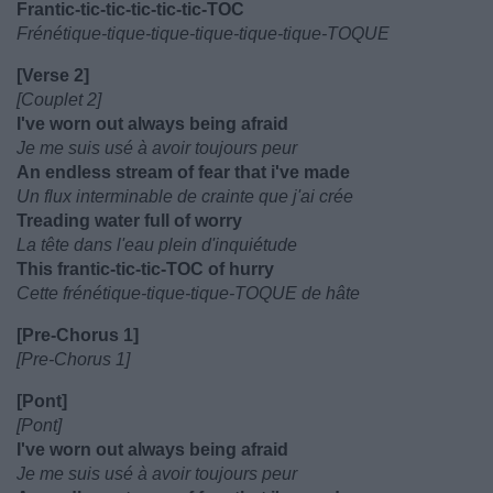
Frantic-tic-tic-tic-tic-tic-TOC
Frénétique-tique-tique-tique-tique-tique-TOQUE
[Verse 2]
[Couplet 2]
I've worn out always being afraid
Je me suis usé à avoir toujours peur
An endless stream of fear that i've made
Un flux interminable de crainte que j'ai crée
Treading water full of worry
La tête dans l'eau plein d'inquiétude
This frantic-tic-tic-TOC of hurry
Cette frénétique-tique-tique-TOQUE de hâte
[Pre-Chorus 1]
[Pre-Chorus 1]
[Pont]
[Pont]
I've worn out always being afraid
Je me suis usé à avoir toujours peur