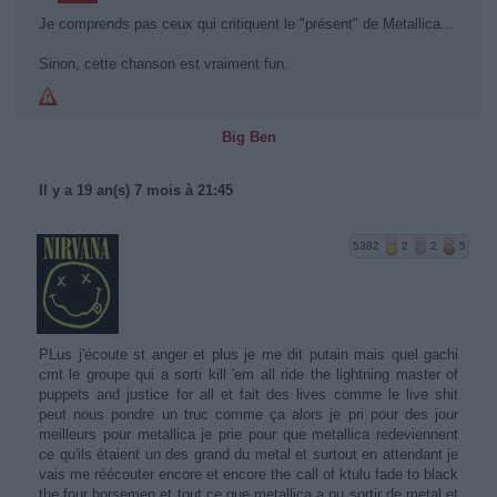
Je comprends pas ceux qui critiquent le "présent" de Metallica...
Sinon, cette chanson est vraiment fun.
Big Ben
Il y a 19 an(s) 7 mois à 21:45
5382
2
2
5
PLus j'écoute st anger et plus je me dit putain mais quel gachi
cmt le groupe qui a sorti kill 'em all ride the lightning master of
puppets and justice for all et fait des lives comme le live shit
peut nous pondre un truc comme ça alors je pri pour des jour
meilleurs pour metallica je prie pour que metallica redeviennent
ce qu'ils étaient un des grand du metal et surtout en attendant je
vais me réécouter encore et encore the call of ktulu fade to black
the four horsemen et tout ce que metallica a pu sortir de metal et