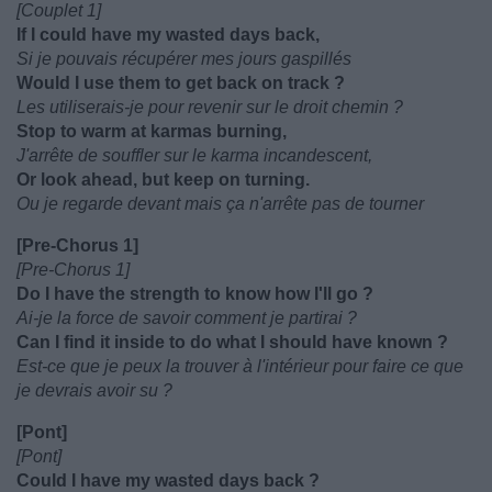
[Couplet 1]
If I could have my wasted days back,
Si je pouvais récupérer mes jours gaspillés
Would I use them to get back on track ?
Les utiliserais-je pour revenir sur le droit chemin ?
Stop to warm at karmas burning,
J'arrête de souffler sur le karma incandescent,
Or look ahead, but keep on turning.
Ou je regarde devant mais ça n'arrête pas de tourner
[Pre-Chorus 1]
[Pre-Chorus 1]
Do I have the strength to know how I'll go ?
Ai-je la force de savoir comment je partirai ?
Can I find it inside to do what I should have known ?
Est-ce que je peux la trouver à l'intérieur pour faire ce que
je devrais avoir su ?
[Pont]
[Pont]
Could I have my wasted days back ?