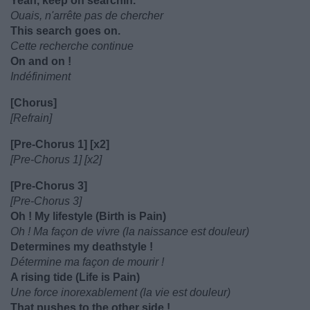
Yeah, keep on searchin.
Ouais, n'arrête pas de chercher
This search goes on.
Cette recherche continue
On and on !
Indéfiniment
[Chorus]
[Refrain]
[Pre-Chorus 1] [x2]
[Pre-Chorus 1] [x2]
[Pre-Chorus 3]
[Pre-Chorus 3]
Oh ! My lifestyle (Birth is Pain)
Oh ! Ma façon de vivre (la naissance est douleur)
Determines my deathstyle !
Détermine ma façon de mourir !
A rising tide (Life is Pain)
Une force inorexablement (la vie est douleur)
That pushes to the other side !