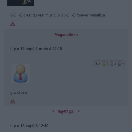
8-D :-D c'est du vrai music. :-D :-D :-D forever Metallica
Megadethiko
Il y a 19 an(s) 1 mois à 22:10
5314
2
2
4
grandiose
*~ R@$T@L ~*
Il y a 18 an(s) à 12:40