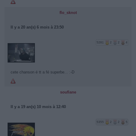
flo_sknot
Il y a 20 an(s) 6 mois à 23:50
5281
2
2
4
cete chanson é tt a fé superbe... :-D
soufiane
Il y a 19 an(s) 10 mois à 12:40
5355
2
2
5