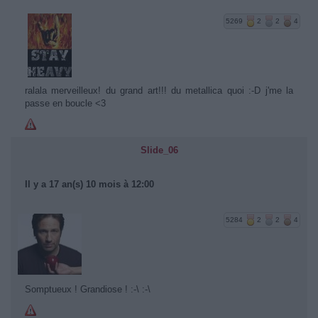
5269
2
2
4
ralala merveilleux! du grand art!!! du metallica quoi :-D j'me la
passe en boucle <3
Slide_06
Il y a 17 an(s) 10 mois à 12:00
5284
2
2
4
Somptueux ! Grandiose ! :-\ :-\