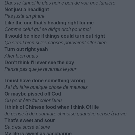
Dans le tunnel le plus noir c bon de voir une lumière
Not just a headlight
Pas juste un phare
Like the one that's heading right for me
Comme celui qui se dirige droit pour moi
It would be nice if things could turn out right
Ça serait bien si les choses pouvaient aller bien
Turn out right yeah
Aller bien ouais
Don't think I'll ever see the day
Pense pas que je reverrais le jour
I must have done something wrong
J'ai du faire quelque chose de mauvais
Or maybe pissed off God
Ou peut-être fait chier Dieu
I think of Chinese food when I think Of life
Je pense à de nourriture chinoise quand je pense à la vie
That's sweet and sour
Sa c'est sucré et sure
My life is sweet as saccharine