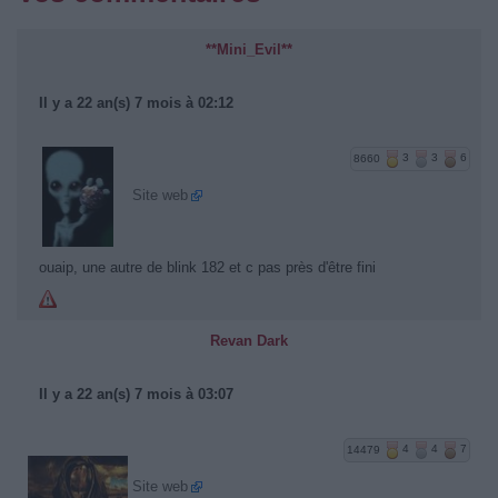
**Mini_Evil**
Il y a 22 an(s) 7 mois à 02:12
8660
3
3
6
Site web
ouaip, une autre de blink 182 et c pas près d'être fini
Revan Dark
Il y a 22 an(s) 7 mois à 03:07
14479
4
4
7
Site web