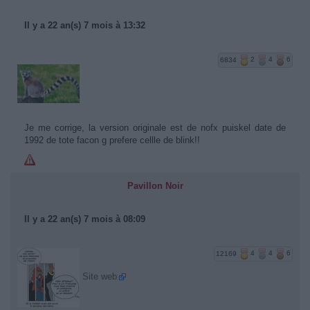
Il y a 22 an(s) 7 mois à 13:32
6834
2
4
6
Je me corrige, la version originale est de nofx puiskel date de
1992 de tote facon g prefere cellle de blink!!
Pavillon Noir
Il y a 22 an(s) 7 mois à 08:09
12169
4
4
6
Site web