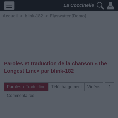
La Coccinelle
Accueil
>
blink-182
>
Flyswatter [Demo]
Paroles et traduction de la chanson «The
Longest Line» par blink-182
Paroles + Traduction
Téléchargement
Vidéos
⇑
Commentaires