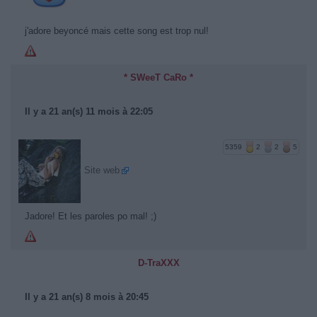
j'adore beyoncé mais cette song est trop nul!
* SWeeT CaRo *
Il y a 21 an(s) 11 mois à 22:05
5359
2
2
5
Site web
Jadore! Et les paroles po mal! ;)
D-TraXXX
Il y a 21 an(s) 8 mois à 20:45