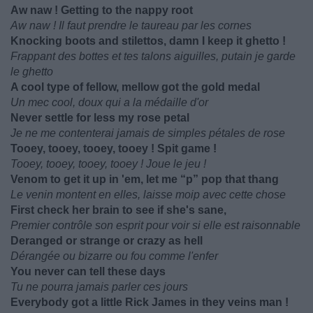
Aw naw ! Getting to the nappy root
Aw naw ! Il faut prendre le taureau par les cornes
Knocking boots and stilettos, damn I keep it ghetto !
Frappant des bottes et tes talons aiguilles, putain je garde
le ghetto
A cool type of fellow, mellow got the gold medal
Un mec cool, doux qui a la médaille d'or
Never settle for less my rose petal
Je ne me contenterai jamais de simples pétales de rose
Tooey, tooey, tooey, tooey ! Spit game !
Tooey, tooey, tooey, tooey ! Joue le jeu !
Venom to get it up in 'em, let me “p” pop that thang
Le venin montent en elles, laisse moip avec cette chose
First check her brain to see if she's sane,
Premier contrôle son esprit pour voir si elle est raisonnable
Deranged or strange or crazy as hell
Dérangée ou bizarre ou fou comme l'enfer
You never can tell these days
Tu ne pourra jamais parler ces jours
Everybody got a little Rick James in they veins man !