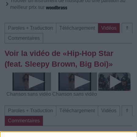
Trouver un instrument de musique ou une partition au
meilleur prix sur
Paroles + Traduction
Téléchargement
Vidéos
⇑
Commentaires
Voir la vidéo de «Hip-Hop Star
(feat. Sleepy Brown, Big Boi)»
Chanson sans vidéo
Chanson sans vidéo
Paroles + Traduction
Téléchargement
Vidéos
⇑
Commentaires