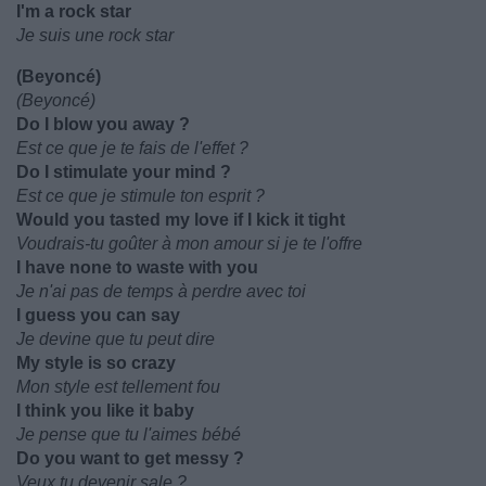
I'm a rock star
Je suis une rock star
(Beyoncé)
(Beyoncé)
Do I blow you away ?
Est ce que je te fais de l'effet ?
Do I stimulate your mind ?
Est ce que je stimule ton esprit ?
Would you tasted my love if I kick it tight
Voudrais-tu goûter à mon amour si je te l'offre
I have none to waste with you
Je n'ai pas de temps à perdre avec toi
I guess you can say
Je devine que tu peut dire
My style is so crazy
Mon style est tellement fou
I think you like it baby
Je pense que tu l'aimes bébé
Do you want to get messy ?
Veux tu devenir sale ?