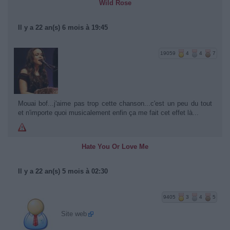
Wild Rose
Il y a 22 an(s) 6 mois à 19:45
19059
4
4
7
Mouai bof...j'aime pas trop cette chanson...c'est un peu du tout
et n'importe quoi musicalement enfin ça me fait cet effet là...
Hate You Or Love Me
Il y a 22 an(s) 5 mois à 02:30
9405
3
4
5
Site web