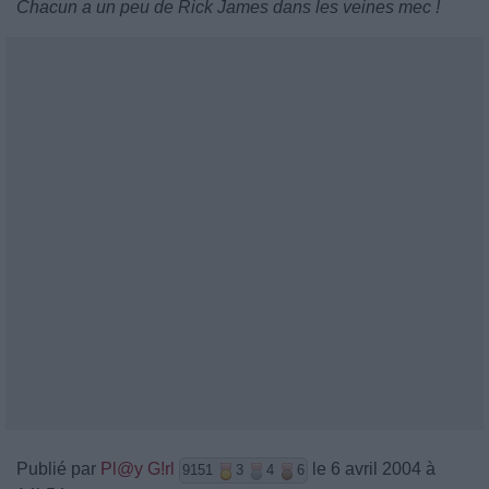
Chacun a un peu de Rick James dans les veines mec !
Publié par
Pl@y G!rl
le 6 avril 2004 à
9151
3
4
6