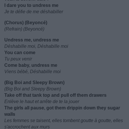
I dare you to undress me
Je te défie de me déshabiller
(Chorus) (Beyoncé)
(Refrain) (Beyoncé)
Undress me, undress me
Déshabille moi, Déshabille moi
You can come
Tu peux venir
Come baby, undress me
Viens bébé, Déshabille moi
(Big Boi and Sleepy Brown)
(Big Boi and Sleepy Brown)
Take off that tank top and pull off them drawers
Enlève le haut et arrête de te la jouer
The girls all pause, got them drippin down they sugar
walls
Les femmes se taisent, elles tombent goutte à goutte, elles
s'accrochent aux murs