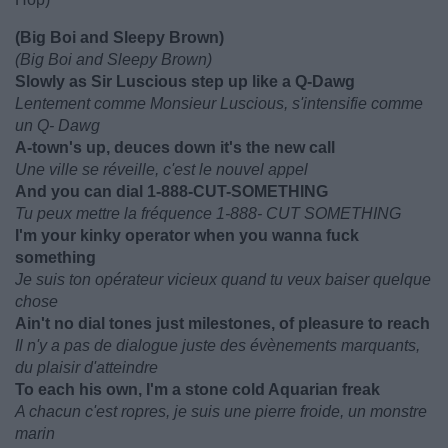
(Big Boi and Sleepy Brown)
(Big Boi and Sleepy Brown)
Slowly as Sir Luscious step up like a Q-Dawg
Lentement comme Monsieur Luscious, s'intensifie comme
un Q- Dawg
A-town's up, deuces down it's the new call
Une ville se réveille, c'est le nouvel appel
And you can dial 1-888-CUT-SOMETHING
Tu peux mettre la fréquence 1-888- CUT SOMETHING
I'm your kinky operator when you wanna fuck
something
Je suis ton opérateur vicieux quand tu veux baiser quelque
chose
Ain't no dial tones just milestones, of pleasure to reach
Il n'y a pas de dialogue juste des évènements marquants,
du plaisir d'atteindre
To each his own, I'm a stone cold Aquarian freak
A chacun c'est ropres, je suis une pierre froide, un monstre
marin