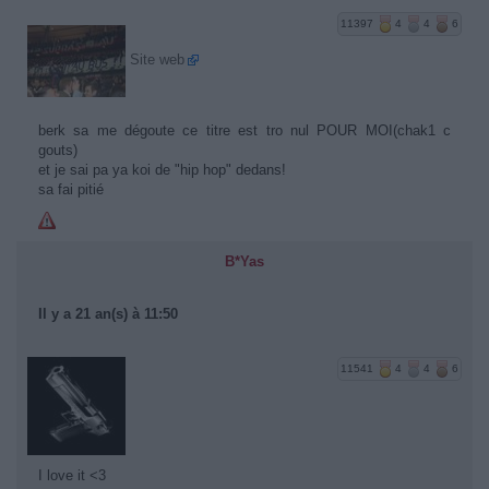
11397
4
4
6
Site web
berk sa me dégoute ce titre est tro nul POUR MOI(chak1 c
gouts)
et je sai pa ya koi de "hip hop" dedans!
sa fai pitié
B*Yas
Il y a 21 an(s) à 11:50
11541
4
4
6
I love it <3