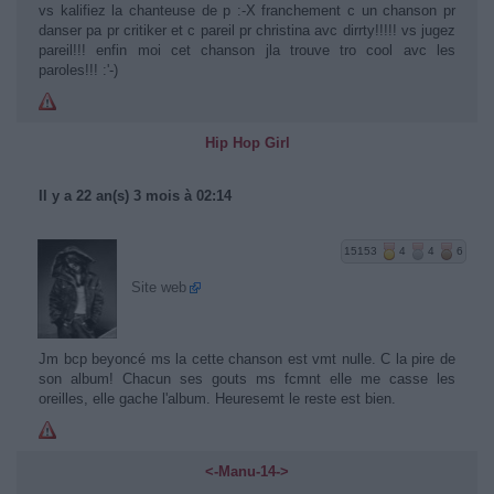
vs kalifiez la chanteuse de p :-X franchement c un chanson pr
danser pa pr critiker et c pareil pr christina avc dirrty!!!!! vs jugez
pareil!!! enfin moi cet chanson jla trouve tro cool avc les
paroles!!! :'-)
Hip Hop Girl
Il y a 22 an(s) 3 mois à 02:14
15153
4
4
6
Site web
Jm bcp beyoncé ms la cette chanson est vmt nulle. C la pire de
son album! Chacun ses gouts ms fcmnt elle me casse les
oreilles, elle gache l'album. Heuresemt le reste est bien.
<-Manu-14->