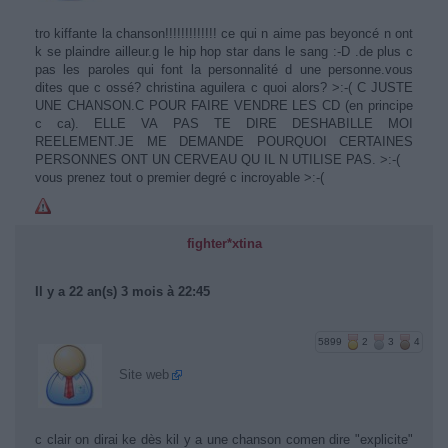
tro kiffante la chanson!!!!!!!!!!!!! ce qui n aime pas beyoncé n ont
k se plaindre ailleur.g le hip hop star dans le sang :-D .de plus c
pas les paroles qui font la personnalité d une personne.vous
dites que c ossé? christina aguilera c quoi alors? >:-( C JUSTE
UNE CHANSON.C POUR FAIRE VENDRE LES CD (en principe
c ca). ELLE VA PAS TE DIRE DESHABILLE MOI
REELEMENT.JE ME DEMANDE POURQUOI CERTAINES
PERSONNES ONT UN CERVEAU QU IL N UTILISE PAS. >:-(
vous prenez tout o premier degré c incroyable >:-(
fighter*xtina
Il y a 22 an(s) 3 mois à 22:45
5899
2
3
4
Site web
c clair on dirai ke dès kil y a une chanson comen dire "explicite"