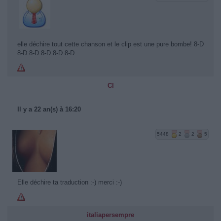
elle déchire tout cette chanson et le clip est une pure bombe! 8-D
8-D 8-D 8-D 8-D 8-D
Cl
Il y a 22 an(s) à 16:20
5448
2
2
5
Elle déchire ta traduction :-) merci :-)
italiapersempre