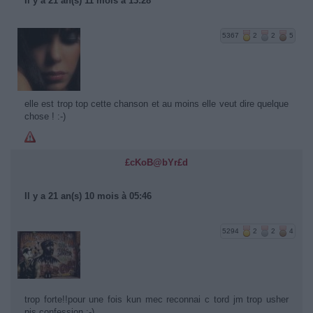
Il y a 21 an(s) 11 mois à 13:28
5367
2
2
5
elle est trop top cette chanson et au moins elle veut dire quelque
chose ! :-)
£cKoB@bYr£d
Il y a 21 an(s) 10 mois à 05:46
5294
2
2
4
trop forte!!pour une fois kun mec reconnai c tord jm trop usher
pis confession :-)