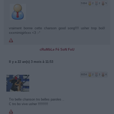
5384
2
2
5
vraiment bonne cette chanson good song!!!! usher trop boô!
xxxmimigirlxxx <3 :-°
cRuMbLe Fé SoN FoU
Il y a 22 an(s) 3 mois à 11:53
6054
2
3
6
Tro belle chanson tro belles paroles ..
C tro bo vive usher !!!!!!!!!!