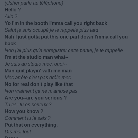
(Usher parle au téléphone)
Hello ?
Allo ?
Yo I'm in the booth I'mma call you right back
Salut je suis occupé je te rappelle plus tard
Nah I just gotta put this one part down I'mma call you
back
Non j'ai plus qu'à enregistrer cette partie, je te rappelle
I'm at the studio man what--
Je suis au studio mec, quoi--
Man quit playin' with me man
Mec arrête c'est pas drôle mec
No for real don't play like that
Non vraiment ça ne m'amuse pas
Are you--are you serious ?
Tu es--tu es serieux ?
How you know ?
Comment tu le sais ?
Put that on everything.
Dis-moi tout