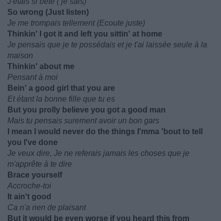
J'étais si bete ( je sais)
So wrong (Just listen)
Je me trompais tellement (Ecoute juste)
Thinkin' I got it and left you sittin' at home
Je pensais que je te possédais et je t'ai laissée seule à la
maison
Thinkin' about me
Pensant à moi
Bein' a good girl that you are
Et étant la bonne fille que tu es
But you prolly believe you got a good man
Mais tu pensais surement avoir un bon gars
I mean I would never do the things I'mma 'bout to tell
you I've done
Je veux dire, Je ne referais jamais les choses que je
m'apprête à te dire
Brace yourself
Accroche-toi
It ain't good
Ca n'a rien de plaisant
But it would be even worse if you heard this from