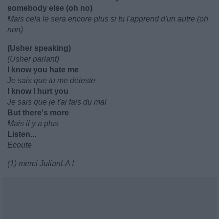
somebody else (oh no)
Mais cela le sera encore plus si tu l'apprend d'un autre (oh
non)
(Usher speaking)
(Usher parlant)
I know you hate me
Je sais que tu me déteste
I know I hurt you
Je sais que je t'ai fais du mal
But there's more
Mais il y a plus
Listen...
Ecoute
(1) merci JulianLA !