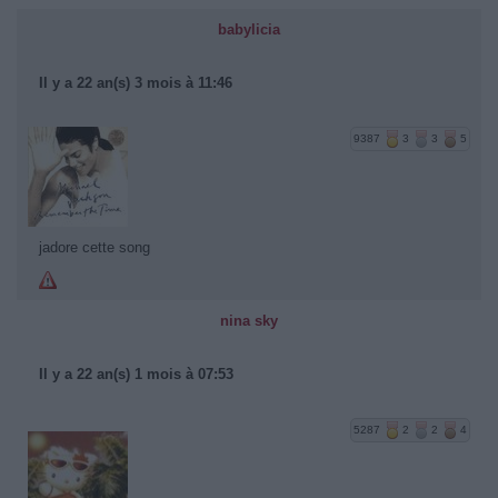
babylicia
Il y a 22 an(s) 3 mois à 11:46
9387
3
3
5
jadore cette song
nina sky
Il y a 22 an(s) 1 mois à 07:53
5287
2
2
4