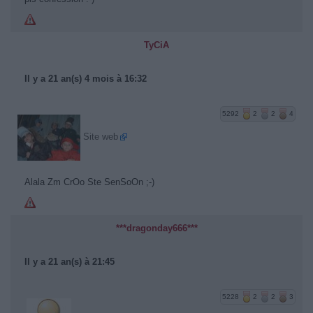
TyCiA
Il y a 21 an(s) 4 mois à 16:32
5292
2
2
4
Site web
Alala Zm CrOo Ste SenSoOn ;-)
***dragonday666***
Il y a 21 an(s) à 21:45
5228
2
2
3