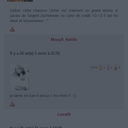
j'adore cette chanson Usher est vraiment un grand artiste si
j'avais de l'argent j'acheterais sa carte de credit <3 <3 il est tro
doue et booooooooo :-°
MissyX_Kelilbi
Il y a 22 an(s) 1 mois à 21:51
5374
2
2
5
je laime tro kan il excuz c tro mimi !! :'-)
Liora55