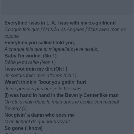
Everytime I was in L. A. I was with my ex-girlfriend
Chaque fois que j'étais à Los Angeles j'étais avec mon ex-
copine
Everytime you called I told you,
A chaque fois que tu m'appellais je te disais,
Baby I'm workin. (No ! )
Bébé je travaille (Non ! )
I was out doin my dirt (Oh ! )
Je sortais faire mes affaires (Oh ! )
Wasn't thinkin' 'bout you gettin' hurt
Je ne pensais pas que je te blessais
(I) was hand in hand in the Beverly Center like man
On étais main dans la main dans le centre commercial
Beverly (1)
Not givin' a damn who sees me
M'en fichant de qui nous voyait
So gone (I know)