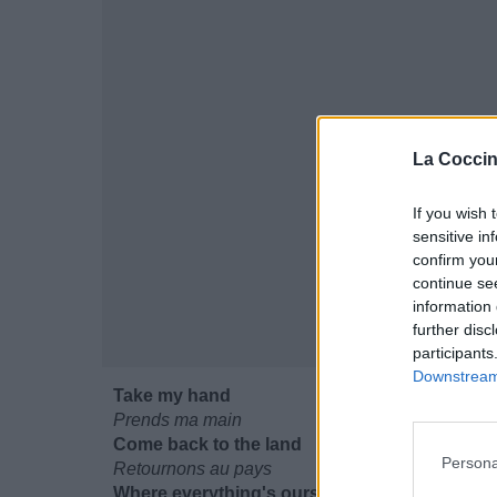
La Coccin
If you wish 
sensitive in
confirm you
continue se
information 
further disc
participants
Downstream 
Take my hand
Prends ma main
Come back to the land
Persona
Retournons au pays
Where everything's ours