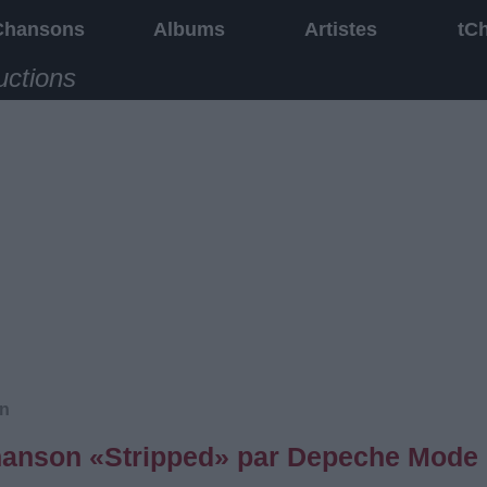
Chansons
Albums
Artistes
tC
uctions
on
 chanson «Stripped» par Depeche Mode