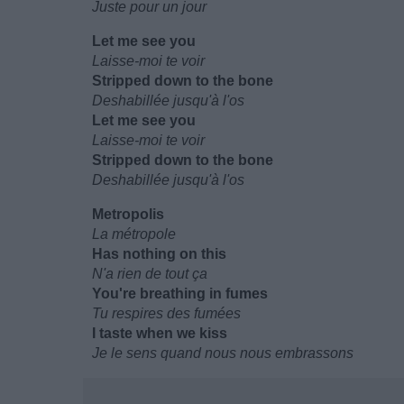
Juste pour un jour
Let me see you
Laisse-moi te voir
Stripped down to the bone
Deshabillée jusqu'à l'os
Let me see you
Laisse-moi te voir
Stripped down to the bone
Deshabillée jusqu'à l'os
Metropolis
La métropole
Has nothing on this
N'a rien de tout ça
You're breathing in fumes
Tu respires des fumées
I taste when we kiss
Je le sens quand nous nous embrassons