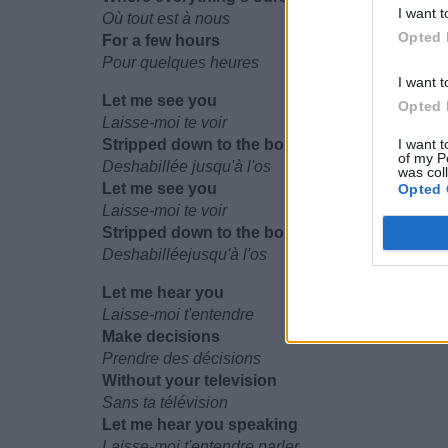
I want t
Où tout est à nous
Opted 
For a few hours
Pour quelques heures
I want t
Let me see you
Opted 
Laisse-moi te voir
Stripped down to the bone
I want t
of my P
Deshabillée jusqu'à l'os
was col
Let me see you
Opted 
Laisse-moi te voir
Stripped down to the bone
Deshabilléejusqu'à l'os
Let me hear you
Laisse-moi t'entendre
Make decisions
Prendre des décisions
Without your television
Sans ta télévision
Let me hear you speaking
Laisse-moi t'entendre parler