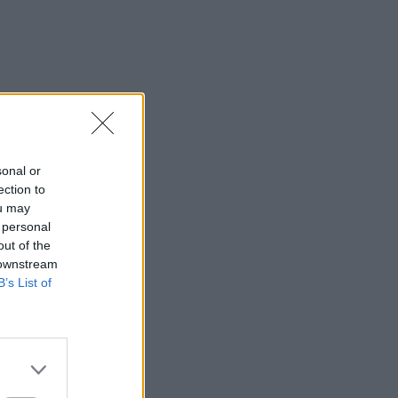
sonal or
ection to
ou may
 personal
out of the
 downstream
B’s List of