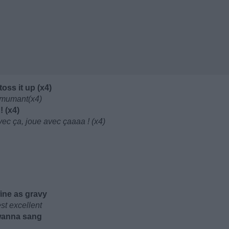
toss it up (x4)
remumant(x4)
! (x4)
vec ça, joue avec çaaaa ! (x4)
fine as gravy
st excellent
wanna sang