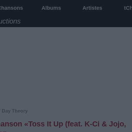
Chansons
Albums
Artistes
tC
uctions
 7 Day Theory
hanson «Toss It Up (feat. K-Ci & Jojo,