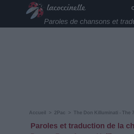
Paroles de chansons et trad
Accueil
>
2Pac
>
The Don Killuminati - The
Paroles et traduction de la c