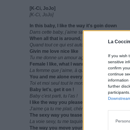
[K-Ci, JoJo]
[K-Ci, JoJo]
In this baby, I like the way it's goin down
Dans cette baby, j'aime sa voie,
When all that is around, slip slide ride
La Coccin
Quand tout ce qui est autour, glisse et dérape,
Givin me love nice like
If you wish 
Tu me donne un amour agréable comme
sensitive in
Female I like, what I wanna give all night
confirm you
La femme que j'aime, à qui je veux donner toute l
continue se
You and me alone everybody's gone toss it u
information 
Toi et moi seul tout le monde est parti remue le
further disc
Baby let's, get it on !
participants
Baby c'est parti, tu l'as !
Downstream 
I like the way you please me, babe
J'aime ça tu me plait, chéri
The sexy way you tease me, sugar
Persona
La voie sexy, tu me taquine, ma chérie
The way you move your body