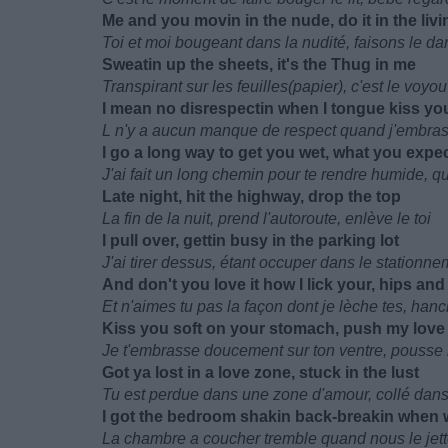
Me and you movin in the nude, do it in the liv
Toi et moi bougeant dans la nudité, faisons le da
Sweatin up the sheets, it's the Thug in me
Transpirant sur les feuilles(papier), c'est le voyo
I mean no disrespectin when I tongue kiss yo
L n'y a aucun manque de respect quand j'embras
I go a long way to get you wet, what you expe
J'ai fait un long chemin pour te rendre humide, qu
Late night, hit the highway, drop the top
La fin de la nuit, prend l'autoroute, enlève le toi
I pull over, gettin busy in the parking lot
J'ai tirer dessus, étant occuper dans le stationn
And don't you love it how I lick your, hips and
Et n'aimes tu pas la façon dont je lèche tes, han
Kiss you soft on your stomach, push my love 
Je t'embrasse doucement sur ton ventre, pousse 
Got ya lost in a love zone, stuck in the lust
Tu est perdue dans une zone d'amour, collé dans
I got the bedroom shakin back-breakin when we
La chambre a coucher tremble quand nous le jetton