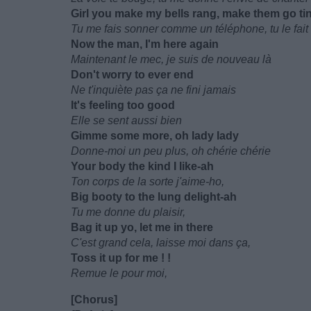
Girl you make my bells rang, make them go tin
Tu me fais sonner comme un téléphone, tu le fait
Now the man, I'm here again
Maintenant le mec, je suis de nouveau là
Don't worry to ever end
Ne t'inquiète pas ça ne fini jamais
It's feeling too good
Elle se sent aussi bien
Gimme some more, oh lady lady
Donne-moi un peu plus, oh chérie chérie
Your body the kind I like-ah
Ton corps de la sorte j'aime-ho,
Big booty to the lung delight-ah
Tu me donne du plaisir,
Bag it up yo, let me in there
C'est grand cela, laisse moi dans ça,
Toss it up for me ! !
Remue le pour moi,
[Chorus]