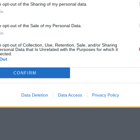
o opt-out of the Sharing of my personal data.
In
ing
o opt-out of the Sale of my Personal Data.
In
you give it to me !
o opt-out of Collection, Use, Retention, Sale, and/or Sharing
 que tu me donne
ersonal Data that Is Unrelated with the Purposes for which it
lected.
Out
CONFIRM
Data Deletion
Data Access
Privacy Policy