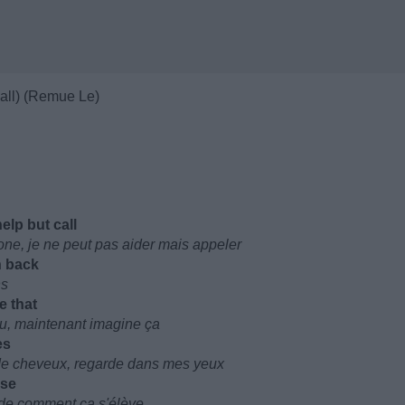
Hall) (Remue Le)
elp but call
one, je ne peut pas aider mais appeler
n back
ns
e that
ou, maintenant imagine ça
es
 de cheveux, regarde dans mes yeux
ise
arde comment ca s'élève