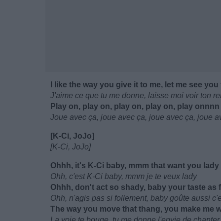
I like the way you give it to me, let me see you 
J'aime ce que tu me donne, laisse moi voir ton 
Play on, play on, play on, play on, play onnnn 
Joue avec ça, joue avec ça, joue avec ça, joue a
[K-Ci, JoJo]
[K-Ci, JoJo]
Ohhh, it's K-Ci baby, mmm that want you lady
Ohh, c'est K-Ci baby, mmm je te veux lady
Ohhh, don't act so shady, baby your taste as 
Ohh, n'agis pas si follement, baby goûte aussi c'e
The way you move that thang, you make me 
La voie te bouge, tu me donne l'envie de chanter