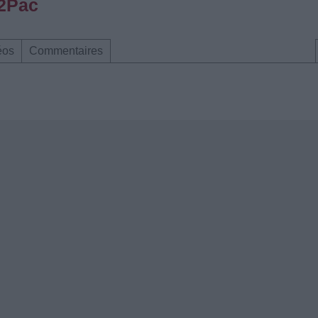
 2Pac
éos
Commentaires