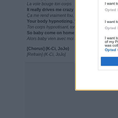
I want t
La voie bouge ton corps
It really drives me crazy
Opted 
Ça me rend vraiment fou,
Your body hypnotizing, your smell is so excit
I want t
Ton corps hypnotisant, ton odeur est si exitante
Opted 
So baby come on home with me, I like the way 
I want t
Alors baby vien avec moi à la maison, j'aime ce
of my P
was col
[Chorus] (K-Ci, JoJo)
Opted 
[Refrain] (K-Ci, JoJo]