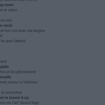
ing room
ns le salon
u en moi
ur neck
se ton cou avec ma langue,
ct
'es que t'attend
ement
 glide
ches et les glissements
inside
mon amour a l'intérieur
 la convoitise
're tossin it up
s en l'air* (tossin'itup)