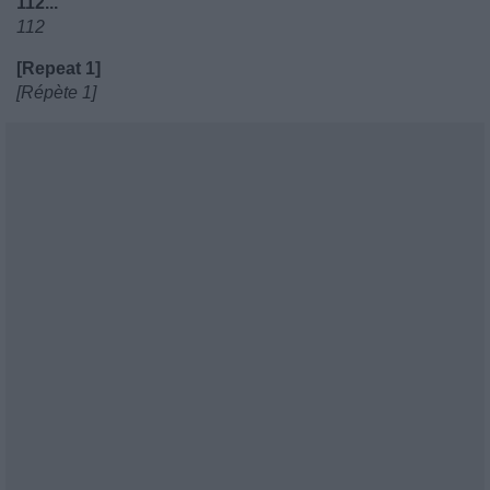
112...
112
[Repeat 1]
[Répète 1]