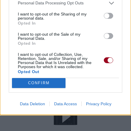
Personal Data Processing Opt Outs
Télécharger légalement les MP3 ou trouver le CD sur
I want to opt-out of the Sharing of my
Trouver des vinyles et des CD sur
personal data.
Trouver un instrument de musique ou une partition au
Opted In
meilleur prix sur
I want to opt-out of the Sale of my
Personal Data.
Opted In
Paroles + Traduction
Téléchargement
Vidéos
⇑
I want to opt-out of Collection, Use,
Retention, Sale, and/or Sharing of my
Commentaires
Personal Data that Is Unrelated with the
Purposes for which it was collected.
Opted Out
Voir la vidéo de «Anywhere»
CONFIRM
Chanson sans vidéo
Data Deletion
Data Access
Privacy Policy