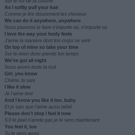
Sur le sol de la cuisine
As I softly pull your hair
Comme je tire doucement tes cheveux
We can do it anywhere, anywhere
Nous pouvons le faire n'importe où, n'importe où
I love the way your body feels
J'aime la manière dont ton corps se sent
On top of mine so take your time
Sur le mien donc prends ton temps
We've got all night
Nous avons toute la nuit
Girl, you know
Chérie, tu sais
I like it slow
Je l'aime lent
And I know you like it too, baby
Et je sais que l'aime aussi bébé
Please don't stop I feel it now
S'il te plait n'arrete pas je le sens maintenant
You feel it, too
Tu le sens aussi