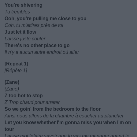
You're shivering
Tu trembles
Ooh, you're pulling me close to you
Ooh, tu m'attires près de toi
Just let it flow
Laisse juste couler
There's no other place to go
Il n'y a aucun autre endroit où aller
[Repeat 1]
[Répète 1]
(Zane)
(Zane)
Z too hot to stop
Z Trop chaud pour arreter
So we goin' from the bedroom to the floor
Ainsi nous allons de la chambre à coucher au plancher
Let you know whether I'm gonna miss you when I'm on
tour
Laisse moi tefaire savoir que tu vas me manquer quand je