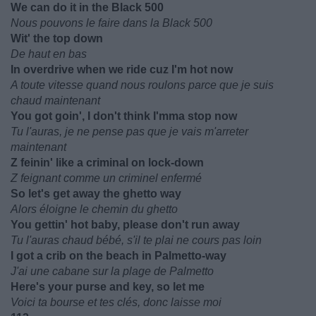
We can do it in the Black 500
Nous pouvons le faire dans la Black 500
Wit' the top down
De haut en bas
In overdrive when we ride cuz I'm hot now
A toute vitesse quand nous roulons parce que je suis
chaud maintenant
You got goin', I don't think I'mma stop now
Tu l'auras, je ne pense pas que je vais m'arreter
maintenant
Z feinin' like a criminal on lock-down
Z feignant comme un criminel enfermé
So let's get away the ghetto way
Alors éloigne le chemin du ghetto
You gettin' hot baby, please don't run away
Tu l'auras chaud bébé, s'il te plai ne cours pas loin
I got a crib on the beach in Palmetto-way
J'ai une cabane sur la plage de Palmetto
Here's your purse and key, so let me
Voici ta bourse et tes clés, donc laisse moi