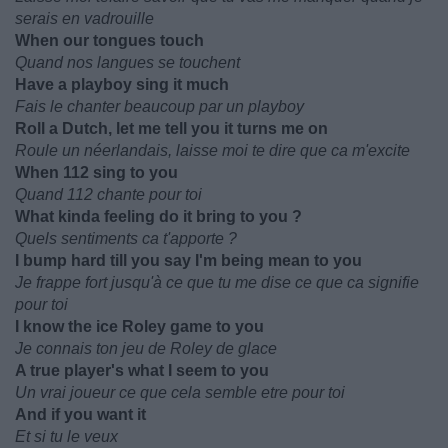
serais en vadrouille
When our tongues touch
Quand nos langues se touchent
Have a playboy sing it much
Fais le chanter beaucoup par un playboy
Roll a Dutch, let me tell you it turns me on
Roule un néerlandais, laisse moi te dire que ca m'excite
When 112 sing to you
Quand 112 chante pour toi
What kinda feeling do it bring to you ?
Quels sentiments ca t'apporte ?
I bump hard till you say I'm being mean to you
Je frappe fort jusqu'à ce que tu me dise ce que ca signifie
pour toi
I know the ice Roley game to you
Je connais ton jeu de Roley de glace
A true player's what I seem to you
Un vrai joueur ce que cela semble etre pour toi
And if you want it
Et si tu le veux