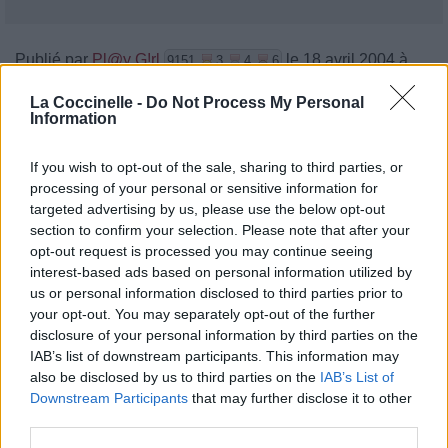
Publié par
Pl@y G!rl
le 18 avril 2004 à
9151
3
4
6
22h52.
La Coccinelle -
Do Not Process My Personal
Chanteurs :
112
Information
Albums :
Room 112
If you wish to opt-out of the sale, sharing to third parties, or
processing of your personal or sensitive information for
targeted advertising by us, please use the below opt-out
section to confirm your selection. Please note that after your
Paroles + Traduction
Téléchargement
Vidéos
⇑
opt-out request is processed you may continue seeing
interest-based ads based on personal information utilized by
Commentaires
us or personal information disclosed to third parties prior to
your opt-out. You may separately opt-out of the further
disclosure of your personal information by third parties on the
IAB’s list of downstream participants. This information may
also be disclosed by us to third parties on the
IAB’s List of
Pour prolonger le plaisir musical :
Downstream Participants
that may further disclose it to other
Vous aimez chanter, apprenez la guitare chez
third parties.
Télécharger légalement les MP3 sur