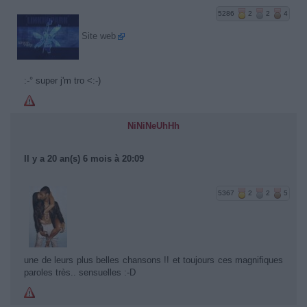
5286
2
2
4
Site web
:-° super j'm tro <:-)
NiNiNeUhHh
Il y a 20 an(s) 6 mois à 20:09
5367
2
2
5
une de leurs plus belles chansons !! et toujours ces magnifiques
paroles très.. sensuelles :-D