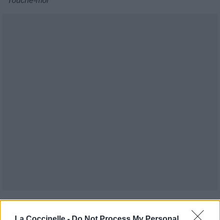
Touche-moi
Publié par
kerckof
le 22 avril 2004 à
9967
3
3
5
La Coccinelle -
Do Not Process My Personal
3h57.