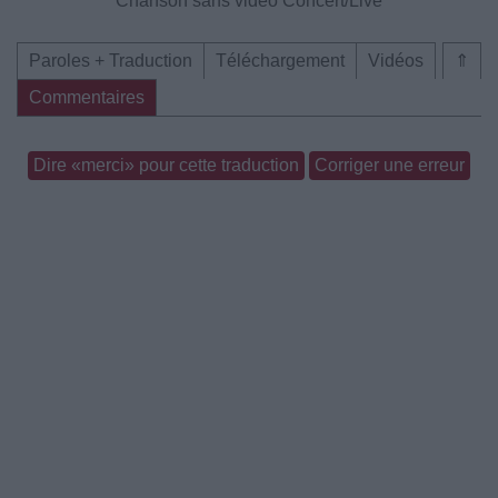
Chanson sans vidéo
Concert/Live
Paroles + Traduction
Téléchargement
Vidéos
⇑
Commentaires
Dire «merci» pour cette traduction
Corriger une erreur