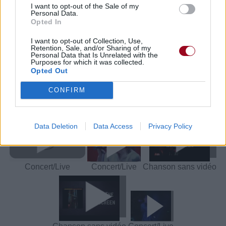
I want to opt-out of the Sale of my
meilleur prix sur
Personal Data.
Opted In
I want to opt-out of Collection, Use,
Paroles + Traduction
Téléchargement
Vidéos
⇑
Retention, Sale, and/or Sharing of my
Personal Data that Is Unrelated with the
Commentaires
Purposes for which it was collected.
Opted Out
Voir la vidéo de «Fly On The
CONFIRM
Windscreen»
Data Deletion
Data Access
Privacy Policy
Concert/Live
Concert/Live
Chanson sans vidéo