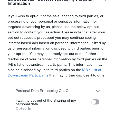
Information
Chanteurs :
Depeche Mode
Albums :
Black Celebration
If you wish to opt-out of the sale, sharing to third parties, or
processing of your personal or sensitive information for
targeted advertising by us, please use the below opt-out
section to confirm your selection. Please note that after your
opt-out request is processed you may continue seeing
Paroles + Traduction
Téléchargement
Vidéos
⇑
interest-based ads based on personal information utilized by
us or personal information disclosed to third parties prior to
Commentaires
your opt-out. You may separately opt-out of the further
disclosure of your personal information by third parties on the
IAB’s list of downstream participants. This information may
also be disclosed by us to third parties on the
IAB’s List of
Downstream Participants
that may further disclose it to other
Pour prolonger le plaisir musical :
third parties.
Vous aimez chanter, apprenez la guitare chez
Personal Data Processing Opt Outs
Télécharger légalement les MP3 sur
Télécharger légalement les MP3 ou trouver le CD sur
I want to opt-out of the Sharing of my
personal data.
Trouver des vinyles et des CD sur
Opted In
Trouver un instrument de musique ou une partition au