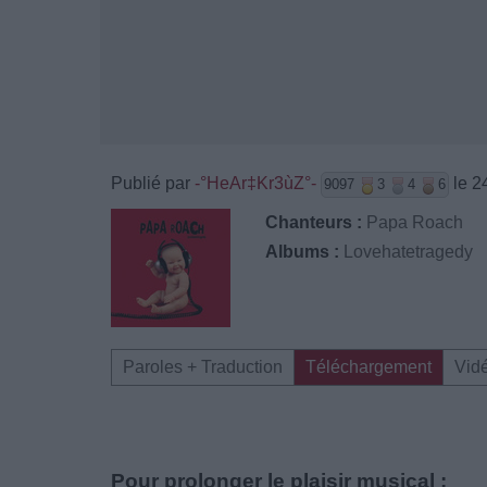
Publié par
-°HeAr‡Kr3ùZ°-
le 2
9097
3
4
6
Chanteurs :
Papa Roach
Albums :
Lovehatetragedy
Paroles + Traduction
Téléchargement
Vid
Pour prolonger le plaisir musical :