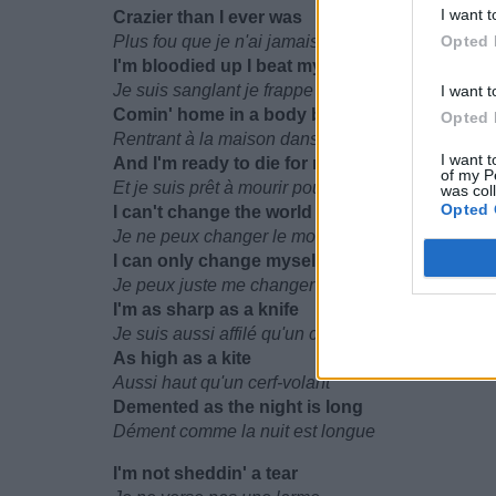
I want t
Crazier than I ever was
Plus fou que je n'ai jamais été
Opted 
I'm bloodied up I beat my skull in
Je suis sanglant je frappe mon crâne
I want t
Comin' home in a body bag
Opted 
Rentrant à la maison dans un corps tué
I want t
And I'm ready to die for rock 'n' roll
of my P
Et je suis prêt à mourir pour le rock'n'roll
was col
Opted 
I can't change the world
Je ne peux changer le monde
I can only change myself
Je peux juste me changer moi
I'm as sharp as a knife
Je suis aussi affilé qu'un couteau
As high as a kite
Aussi haut qu'un cerf-volant
Demented as the night is long
Dément comme la nuit est longue
I'm not sheddin' a tear