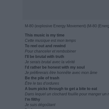
M-80 (explosive Energy Movement) (M-80 (Ener
This music is my time
Cette musique est mon temps
To reel out and rewind
Pour chanceler et rembobiner
I'll be brutal with truth
Je serais brutal avec la vérité
I'd rather be honest with my soul
Je préfèrerais être honnête avec mon âme
Be the pile of trash
Être le tas d'ordures
A bum picks through to get a bite to eat
Dans lequel un clochard fouille pour manger un
I'm filthy
Je suis dégoûtant