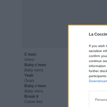
La Coccin
If you wish 
sensitive in
C'mon
confirm you
Viens
continue se
Baby c'mon
information 
Baby viens
further disc
Yeah
participants
Ouais
Downstream 
Baby c'mon
Baby viens
Break it
Persona
Casse tout