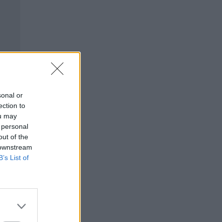
sonal or
ection to
ou may
 personal
out of the
 downstream
B’s List of