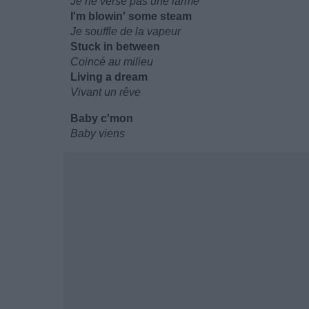
Je ne verse pas une larme
I'm blowin' some steam
Je souffle de la vapeur
Stuck in between
Coincé au milieu
Living a dream
Vivant un rêve
Baby c'mon
Baby viens