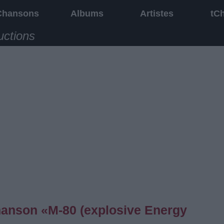
Chansons
Albums
Artistes
tC
uctions
chanson «M-80 (explosive Energy