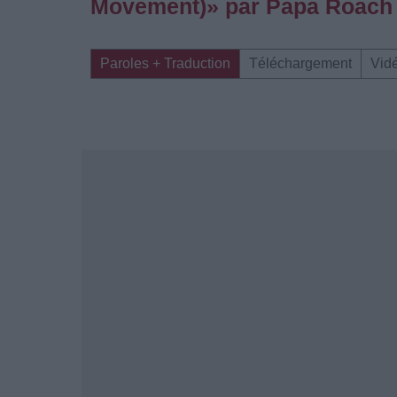
Movement)» par Papa Roach
Paroles + Traduction
Téléchargement
Vid