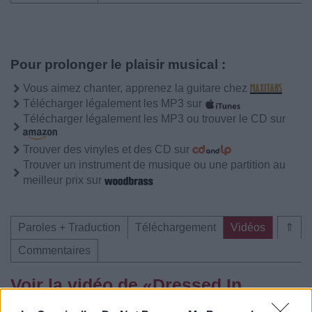
Pour prolonger le plaisir musical :
Vous aimez chanter, apprenez la guitare chez
Télécharger légalement les MP3 sur
Télécharger légalement les MP3 ou trouver le CD sur
Trouver des vinyles et des CD sur
Trouver un instrument de musique ou une partition au
meilleur prix sur
Paroles + Traduction
Téléchargement
Vidéos
⇑
Commentaires
Voir la vidéo de «Dressed In
Black»