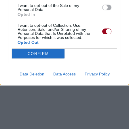
I want to opt-out of the Sale of my
Personal Data.
Opted In
Dire «merci» pour cette traduction
Corriger une erreur
I want to opt-out of Collection, Use,
Retention, Sale, and/or Sharing of my
Personal Data that Is Unrelated with the
Purposes for which it was collected.
Opted Out
CONFIRM
Data Deletion
Data Access
Privacy Policy