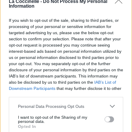
La Coccinelle -
Do Not Process My Personal
Information
If you wish to opt-out of the sale, sharing to third parties, or
processing of your personal or sensitive information for
targeted advertising by us, please use the below opt-out
Concert/Live
Concert/Live
section to confirm your selection. Please note that after your
opt-out request is processed you may continue seeing
interest-based ads based on personal information utilized by
us or personal information disclosed to third parties prior to
your opt-out. You may separately opt-out of the further
disclosure of your personal information by third parties on the
Chanson sans vidéo
Chanson sans vidéo
IAB’s list of downstream participants. This information may
also be disclosed by us to third parties on the
IAB’s List of
Downstream Participants
that may further disclose it to other
third parties.
Personal Data Processing Opt Outs
I want to opt-out of the Sharing of my
Paroles + Traduction
Téléchargement
Vidéos
⇑
personal data.
Opted In
Commentaires