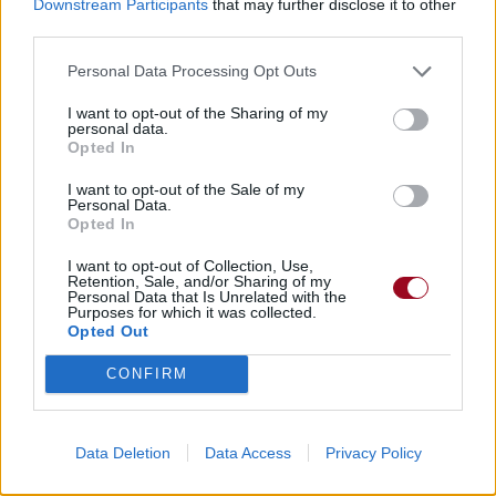
Downstream Participants
that may further disclose it to other
Paroles + Traduction
Téléchargement
Vidéos
⇑
third parties.
Commentaires
Personal Data Processing Opt Outs
I want to opt-out of the Sharing of my
Paroles + Traduction
Téléchargement
Vidéos
⇑
personal data.
Opted In
Commentaires
I want to opt-out of the Sale of my
Personal Data.
Opted In
Dire «merci» pour cette traduction
Corriger une erreur
I want to opt-out of Collection, Use,
Retention, Sale, and/or Sharing of my
Personal Data that Is Unrelated with the
Purposes for which it was collected.
Opted Out
CONFIRM
Data Deletion
Data Access
Privacy Policy