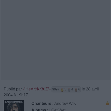
Publié par
-°HeAr‡Kr3ùZ°-
le 28 avril
9097
3
4
6
2004 à 19h17.
Chanteurs :
Andrew W.K
Albums :
I Get Wet