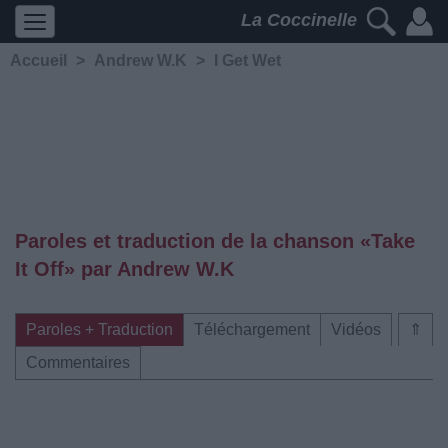
La Coccinelle
Accueil
>
Andrew W.K
>
I Get Wet
Paroles et traduction de la chanson «Take
It Off» par Andrew W.K
Paroles + Traduction
Téléchargement
Vidéos
⇑
Commentaires