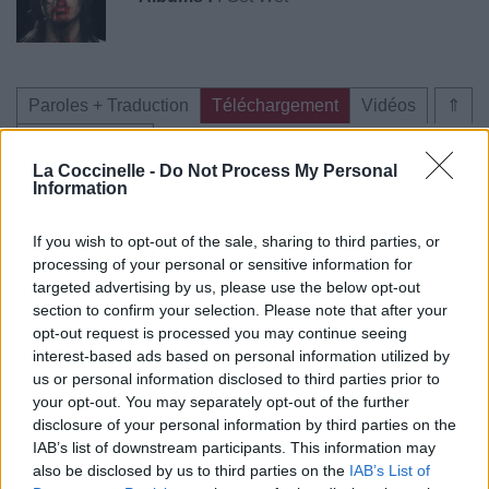
Paroles + Traduction
Téléchargement
Vidéos
⇑
Commentaires
La Coccinelle -
Do Not Process My Personal
Information
If you wish to opt-out of the sale, sharing to third parties, or
Pour prolonger le plaisir musical :
processing of your personal or sensitive information for
targeted advertising by us, please use the below opt-out
Vous aimez chanter, apprenez la guitare chez
section to confirm your selection. Please note that after your
Télécharger légalement les MP3 sur
opt-out request is processed you may continue seeing
Télécharger légalement les MP3 ou trouver le CD sur
interest-based ads based on personal information utilized by
us or personal information disclosed to third parties prior to
Trouver des vinyles et des CD sur
your opt-out. You may separately opt-out of the further
Trouver un instrument de musique ou une partition au
disclosure of your personal information by third parties on the
meilleur prix sur
IAB’s list of downstream participants. This information may
also be disclosed by us to third parties on the
IAB’s List of