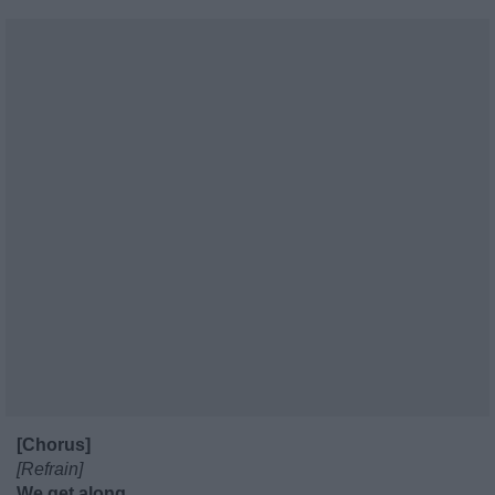
[Chorus]
[Refrain]
We get along