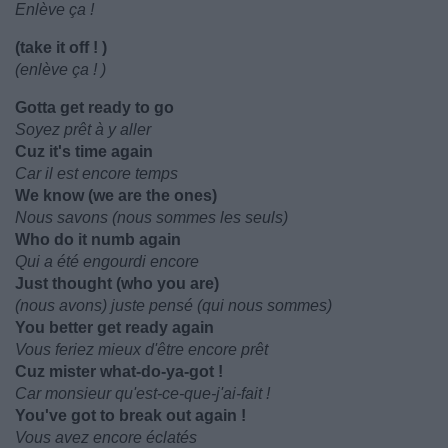
Enlève ça !
(take it off ! )
(enlève ça ! )
Gotta get ready to go
Soyez prêt à y aller
Cuz it's time again
Car il est encore temps
We know (we are the ones)
Nous savons (nous sommes les seuls)
Who do it numb again
Qui a été engourdi encore
Just thought (who you are)
(nous avons) juste pensé (qui nous sommes)
You better get ready again
Vous feriez mieux d'être encore prêt
Cuz mister what-do-ya-got !
Car monsieur qu'est-ce-que-j'ai-fait !
You've got to break out again !
Vous avez encore éclatés