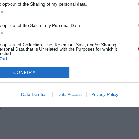
o opt-out of the Sharing of my personal data.
In
o opt-out of the Sale of my Personal Data.
In
o opt-out of Collection, Use, Retention, Sale, and/or Sharing
ersonal Data that Is Unrelated with the Purposes for which it
lected.
Out
a
CONFIRM
ou
Data Deletion
Data Access
Privacy Policy
ou
?