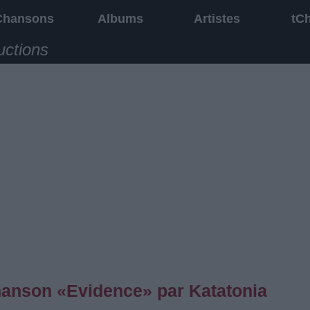
Chansons
Albums
Artistes
tC
uctions
chanson «Evidence» par Katatonia