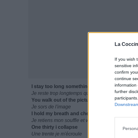
La Coccin
If you wish 
sensitive in
confirm you
continue se
information 
I stay too long something's wrong
further disc
Je reste trop longtemps quelque chose ne va pa
participants
You walk out of the picture
Downstream 
Je sors de l'image
I hold my breath and check the time
Je retiens mon souffle et vérifie l'heure
One thirty i collapse
Persona
Une trente je m'écroule