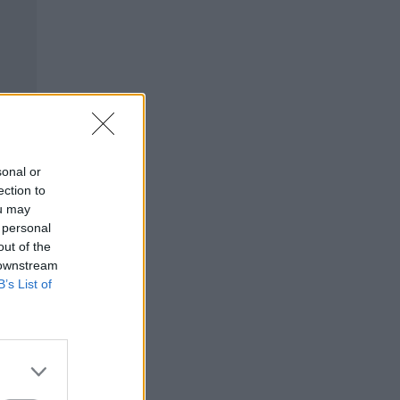
sonal or
ection to
ou may
 personal
out of the
 downstream
B’s List of