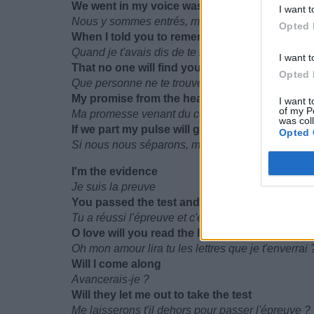
We went in my voice was thing
I want t
Nous y sommes entrés, ma voix était faible
Opted 
When I told you to remember
Quand je t'avais dis de te rappeler
I want t
That no one will find you
Opted 
Que personne ne te trouvera
My promise from the heart
I want t
of my P
Ma promesse venant du coeur
was col
If we part my pulse will guide you through
Opted 
Si nous nous séparons, mon battement te guider
I'm the evidence
Je suis la preuve
You passed the test and that's so good for y
Tu a réussi l'épreuve et c'est si bon pour toi
O love will you read the letters I will send to y
Oh mon amour lira tu les lettres que je t'enverrai 
Will I come along
Avancerais-je ?
Will they let me out to take the test
Me laisserons t'il dehors pour passer l'épreuve ?