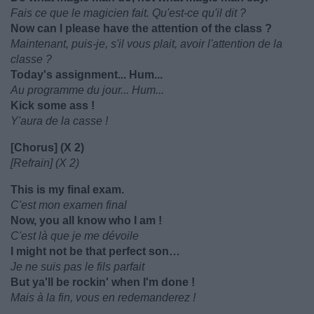
Fais ce que le magicien fait. Qu'est-ce qu'il dit ?
Now can I please have the attention of the class ?
Maintenant, puis-je, s'il vous plait, avoir l'attention de la
classe ?
Today's assignment... Hum...
Au programme du jour... Hum...
Kick some ass !
Y'aura de la casse !
[Chorus] (X 2)
[Refrain] (X 2)
This is my final exam.
C'est mon examen final
Now, you all know who I am !
C'est là que je me dévoile
I might not be that perfect son…
Je ne suis pas le fils parfait
But ya'll be rockin' when I'm done !
Mais à la fin, vous en redemanderez !