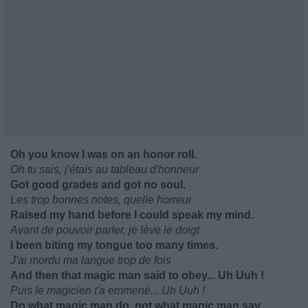
Oh you know I was on an honor roll.
Oh tu sais, j'étais au tableau d'honneur
Got good grades and got no soul.
Les trop bonnes notes, quelle horreur
Raised my hand before I could speak my mind.
Avant de pouvoir parler, je lève le doigt
I been biting my tongue too many times.
J'ai mordu ma langue trop de fois
And then that magic man said to obey... Uh Uuh !
Puis le magicien t'a emmené... Uh Uuh !
Do what magic man do, not what magic man say.