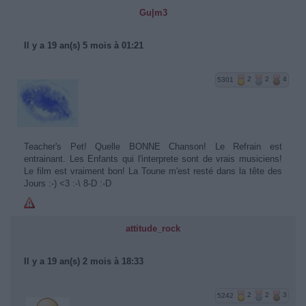
Gu|m3
Il y a 19 an(s) 5 mois à 01:21
5301
2
2
4
Teacher's Pet! Quelle BONNE Chanson! Le Refrain est
entrainant. Les Enfants qui l'interprete sont de vrais musiciens!
Le film est vraiment bon! La Toune m'est resté dans la tête des
Jours :-) <3 :-\ 8-D :-D
attitude_rock
Il y a 19 an(s) 2 mois à 18:33
5242
2
2
3