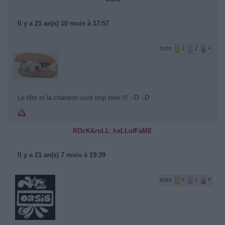
Il y a 21 an(s) 10 mois à 17:57
5280
2
2
4
Le film et la chanson sont trop bien !!! :-D :-D
ROcK&roLL_haLLofFaME
Il y a 21 an(s) 7 mois à 19:39
8084
3
3
5