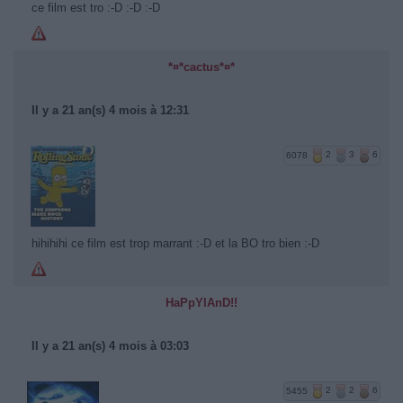
ce film est tro :-D :-D :-D
*¤*cactus*¤*
Il y a 21 an(s) 4 mois à 12:31
6078
2
3
6
hihihihi ce film est trop marrant :-D et la BO tro bien :-D
HaPpYlAnD!!
Il y a 21 an(s) 4 mois à 03:03
5455
2
2
6