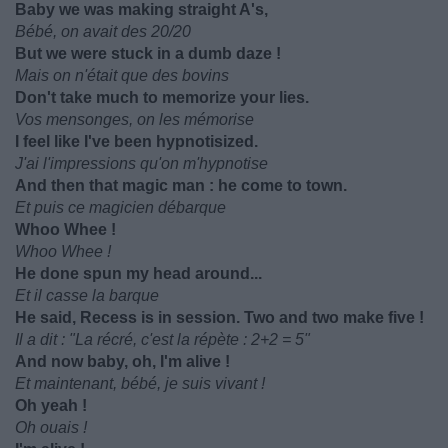
Baby we was making straight A's,
Bébé, on avait des 20/20
But we were stuck in a dumb daze !
Mais on n'était que des bovins
Don't take much to memorize your lies.
Vos mensonges, on les mémorise
I feel like I've been hypnotisized.
J'ai l'impressions qu'on m'hypnotise
And then that magic man : he come to town.
Et puis ce magicien débarque
Whoo Whee !
Whoo Whee !
He done spun my head around...
Et il casse la barque
He said, Recess is in session. Two and two make five !
Il a dit : "La récré, c'est la répète : 2+2 = 5"
And now baby, oh, I'm alive !
Et maintenant, bébé, je suis vivant !
Oh yeah !
Oh ouais !