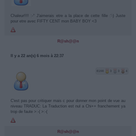
Chaleur!!!! :-° J'aimerais etre a la place de cette fille :'-) Juste
pour etre avec FIFTY CENT mon BABY BOY <3
R@sh@@n
Il y a 22 an(s) 6 mois à 22:37
8168
3
3
4
C'est pas pour critiquer mais c pour donner mon point de vue au
niveau TRADUC: La Traduction est nul a Chi++ franchement ya
trop de faute >:-( >:-(
R@sh@@n