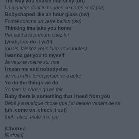
The way you shakin that sexy (oh)
La manière dont tu bouges ce corps sexy (oh)
Bodyshaped like an hour glass (ow)
Formé comme un verre ballon (ow)
Thinking ima take you home
Pensant à te prendre chez toi
(yeah, lets do it ya'll)
(ouais, laissez vous faire vous toutes)
I wanna get you to myself
Je veux te mettre sur moi
I mean me and nobodyelse
Je veux dire toi et personne d'autre
Yo do the things we do
Yo faire la chose qu'on fait
Baby there is something that i need from you
Bébé y'a quelque chose que j'ai besoin venant de toi
(uh, come on, check it out)
(ouh, allez, mate-moi ça)
[Chorus]
[Refrain]