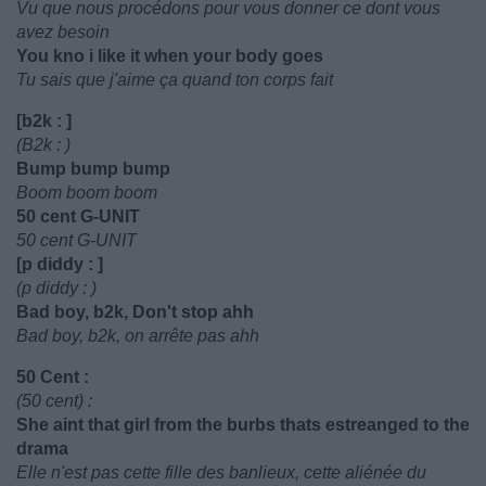
Vu que nous procédons pour vous donner ce dont vous
avez besoin
You kno i like it when your body goes
Tu sais que j'aime ça quand ton corps fait
[b2k : ]
(B2k : )
Bump bump bump
Boom boom boom
50 cent G-UNIT
50 cent G-UNIT
[p diddy : ]
(p diddy : )
Bad boy, b2k, Don't stop ahh
Bad boy, b2k, on arrête pas ahh
50 Cent :
(50 cent) :
She aint that girl from the burbs thats estreanged to the
drama
Elle n'est pas cette fille des banlieux, cette aliénée du