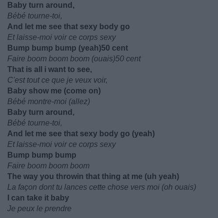
Baby turn around,
Bébé tourne-toi,
And let me see that sexy body go
Et laisse-moi voir ce corps sexy
Bump bump bump (yeah)50 cent
Faire boom boom boom (ouais)50 cent
That is all i want to see,
C'est tout ce que je veux voir,
Baby show me (come on)
Bébé montre-moi (allez)
Baby turn around,
Bébé tourne-toi,
And let me see that sexy body go (yeah)
Et laisse-moi voir ce corps sexy
Bump bump bump
Faire boom boom boom
The way you throwin that thing at me (uh yeah)
La façon dont tu lances cette chose vers moi (oh ouais)
I can take it baby
Je peux le prendre