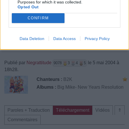
Purposes for which it was collected.
Opted Out
CONFIRM
Data Deletion
Data Access
Privacy Policy
Publié par
Negrattitude
le 5 mai 2004 à
9078
3
4
5
18h28.
Chanteurs :
B2K
Albums :
Big Mike- New Years Resolution
Paroles + Traduction
Téléchargement
Vidéos
⇑
Commentaires