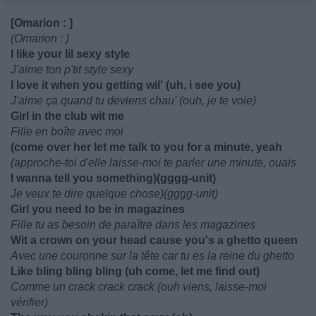
[Omarion : ]
(Omarion : )
I like your lil sexy style
J'aime ton p'tit style sexy
I love it when you getting wil' (uh, i see you)
J'aime ça quand tu deviens chau' (ouh, je te voie)
Girl in the club wit me
Fille en boîte avec moi
(come over her let me talk to you for a minute, yeah
(approche-toi d'elle laisse-moi te parler une minute, ouais
I wanna tell you something)(gggg-unit)
Je veux te dire quelque chose)(gggg-unit)
Girl you need to be in magazines
Fille tu as besoin de paraître dans les magazines
Wit a crown on your head cause you's a ghetto queen
Avec une couronne sur la tête car tu es la reine du ghetto
Like bling bling bling (uh come, let me find out)
Comme un crack crack crack (ouh viens, laisse-moi
vérifier)