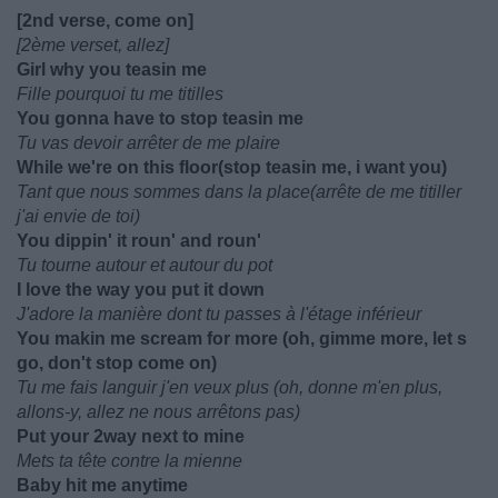
[2nd verse, come on]
[2ème verset, allez]
Girl why you teasin me
Fille pourquoi tu me titilles
You gonna have to stop teasin me
Tu vas devoir arrêter de me plaire
While we're on this floor(stop teasin me, i want you)
Tant que nous sommes dans la place(arrête de me titiller
j'ai envie de toi)
You dippin' it roun' and roun'
Tu tourne autour et autour du pot
I love the way you put it down
J'adore la manière dont tu passes à l'étage inférieur
You makin me scream for more (oh, gimme more, let s
go, don't stop come on)
Tu me fais languir j'en veux plus (oh, donne m'en plus,
allons-y, allez ne nous arrêtons pas)
Put your 2way next to mine
Mets ta tête contre la mienne
Baby hit me anytime