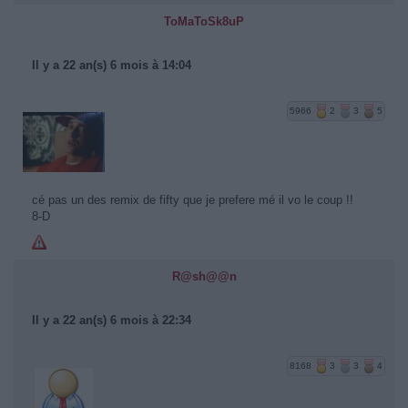
ToMaToSk8uP
Il y a 22 an(s) 6 mois à 14:04
5966
2
3
5
cé pas un des remix de fifty que je prefere mé il vo le coup !!
8-D
R@sh@@n
Il y a 22 an(s) 6 mois à 22:34
8168
3
3
4