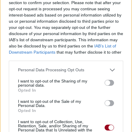
section to confirm your selection. Please note that after your
de ça
opt-out request is processed you may continue seeing
interest-based ads based on personal information utilized by
[Chorus]
us or personal information disclosed to third parties prior to
[Refrain]
your opt-out. You may separately opt-out of the further
disclosure of your personal information by third parties on the
(50 cent)
IAB’s list of downstream participants. This information may
(50 cent)
also be disclosed by us to third parties on the
IAB’s List of
Gggg-unit
Downstream Participants
that may further disclose it to other
Gggg-unit
third parties.
[Chorus]
Personal Data Processing Opt Outs
[Refrain]
I want to opt-out of the Sharing of my
personal data.
Opted In
I want to opt-out of the Sale of my
Personal Data.
Opted In
I want to opt-out of Collection, Use,
Retention, Sale, and/or Sharing of my
Personal Data that Is Unrelated with the