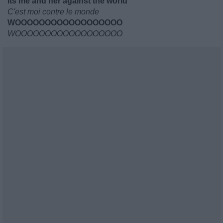
Its me and her against the world
C'est moi contre le monde
WOOOOOOOOOOOOOOOOOO
WOOOOOOOOOOOOOOOOOO