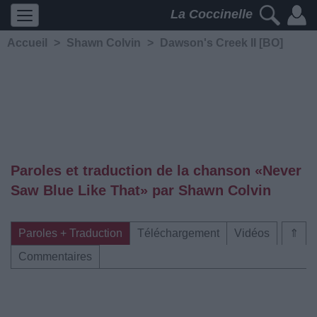
La Coccinelle
Accueil
>
Shawn Colvin
>
Dawson's Creek II [BO]
Paroles et traduction de la chanson «Never
Saw Blue Like That» par Shawn Colvin
Paroles + Traduction
Téléchargement
Vidéos
⇑
Commentaires