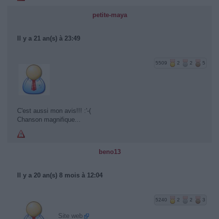
petite-maya
Il y a 21 an(s) à 23:49
5509
2
2
5
C'est aussi mon avis!!! :'-(
Chanson magnifique...
beno13
Il y a 20 an(s) 8 mois à 12:04
5240
2
2
3
Site web