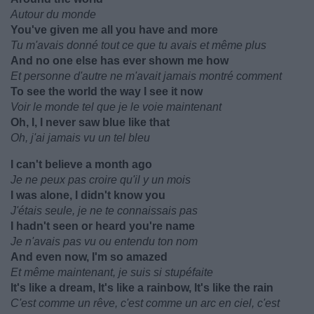
Autour du monde
You've given me all you have and more
Tu m'avais donné tout ce que tu avais et même plus
And no one else has ever shown me how
Et personne d'autre ne m'avait jamais montré comment
To see the world the way I see it now
Voir le monde tel que je le voie maintenant
Oh, I, I never saw blue like that
Oh, j'ai jamais vu un tel bleu
I can't believe a month ago
Je ne peux pas croire qu'il y un mois
I was alone, I didn't know you
J'étais seule, je ne te connaissais pas
I hadn't seen or heard you're name
Je n'avais pas vu ou entendu ton nom
And even now, I'm so amazed
Et même maintenant, je suis si stupéfaite
It's like a dream, It's like a rainbow, It's like the rain
C'est comme un rêve, c'est comme un arc en ciel, c'est