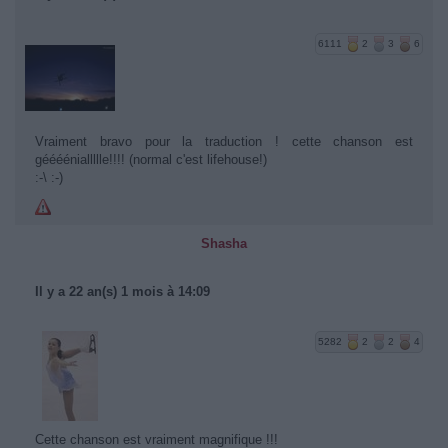
6111
2
3
6
Vraiment bravo pour la traduction ! cette chanson est
gééééniallllle!!!! (normal c'est lifehouse!)
:-\ :-)
Shasha
Il y a 22 an(s) 1 mois à 14:09
5282
2
2
4
Cette chanson est vraiment magnifique !!!