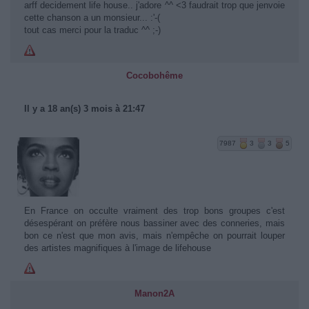
arff decidement life house.. j'adore ^^ <3 faudrait trop que jenvoie
cette chanson a un monsieur... :'-(
tout cas merci pour la traduc ^^ ;-)
Cocobohême
Il y a 18 an(s) 3 mois à 21:47
7987
3
3
5
En France on occulte vraiment des trop bons groupes c'est
désespérant on préfère nous bassiner avec des conneries, mais
bon ce n'est que mon avis, mais n'empêche on pourrait louper
des artistes magnifiques à l'image de lifehouse
Manon2A