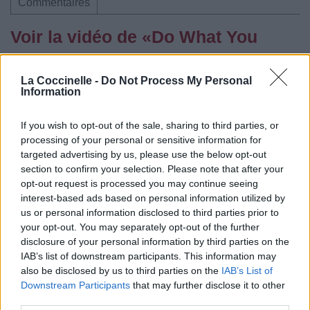
Commentaires
Voir la vidéo de «Do What You
Want To Do»
La Coccinelle -
Do Not Process My Personal
Information
If you wish to opt-out of the sale, sharing to third parties, or
processing of your personal or sensitive information for
Concert/Live
Concert/Live
Concert/Live
targeted advertising by us, please use the below opt-out
section to confirm your selection. Please note that after your
opt-out request is processed you may continue seeing
interest-based ads based on personal information utilized by
us or personal information disclosed to third parties prior to
your opt-out. You may separately opt-out of the further
Concert/Live
Concert/Live
disclosure of your personal information by third parties on the
IAB’s list of downstream participants. This information may
Paroles + Traduction
Téléchargement
Vidéos
⇑
also be disclosed by us to third parties on the
IAB’s List of
Downstream Participants
that may further disclose it to other
Commentaires
third parties.