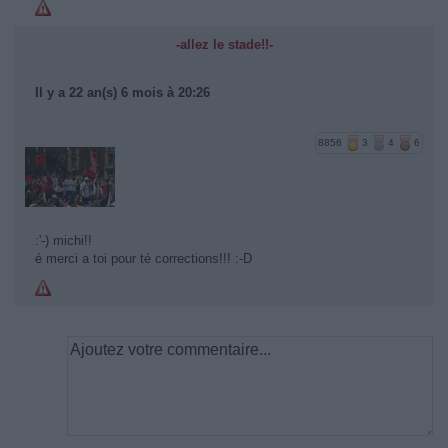
-allez le stade!!-
Il y a 22 an(s) 6 mois à 20:26
8856
3
4
6
:'-) michi!!
é merci a toi pour té corrections!!! :-D