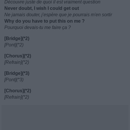
Découvre juste de quoi il est vraiment question
Never doubt, I wish I could get out
Ne jamais douter, j'espère que je pourrais m'en sortir
Why do you have to put this on me ?
Pourquoi devais-tu me faire ça ?
[Bridge](*2)
[Pont](*2)
[Chorus](*2)
[Refrain](*2)
[Bridge](*3)
[Pont](*3)
[Chorus](*2)
[Refrain](*2)