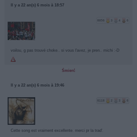
Il y a 22 an(s) 6 mois à 18:57
8856
3
4
6
voilou, g pas trouvé choke.. si vous l'avez, je pren.. michi :-D
Śmierć
Il y a 22 an(s) 6 mois à 19:46
6118
2
3
6
Cette song est vraiment excellente. merci pr la trad'.