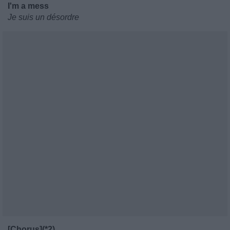
I'm a mess
Je suis un désordre
[Chorus](*2)