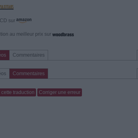
e CD sur
ion au meilleur prix sur
éos
Commentaires
éos
Commentaires
cette traduction
Corriger une erreur