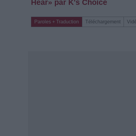
Hear» par K's Choice
Paroles + Traduction
Téléchargement
Vid