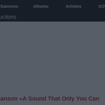
Chansons
Albums
Artistes
tC
uctions
 chanson «A Sound That Only You Can