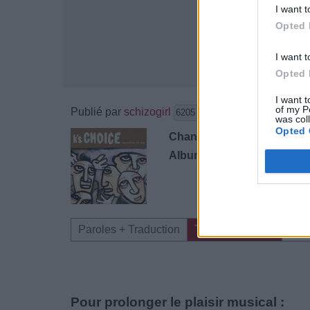
I want t
Opted 
I want t
Opted 
I want t
of my P
Publié par
schizogirl
le 23 mai 
6205
2
3
6
was col
Opted 
Chanteurs :
K's Choice
Albums :
Paradise In Me
Paroles + Traduction
Téléchargement
Vid
Pour prolonger le plaisir musical :