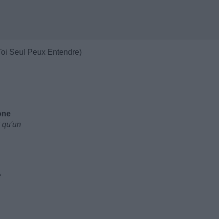
oi Seul Peux Entendre)
one
t qu'un
e