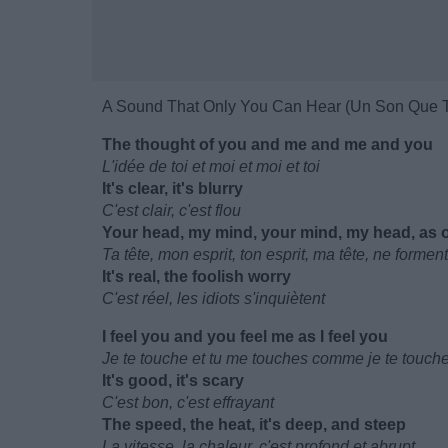
A Sound That Only You Can Hear (Un Son Que T
The thought of you and me and me and you
L'idée de toi et moi et moi et toi
It's clear, it's blurry
C'est clair, c'est flou
Your head, my mind, your mind, my head, as 
Ta tête, mon esprit, ton esprit, ma tête, ne formen
It's real, the foolish worry
C'est réel, les idiots s'inquiètent
I feel you and you feel me as I feel you
Je te touche et tu me touches comme je te touch
It's good, it's scary
C'est bon, c'est effrayant
The speed, the heat, it's deep, and steep
La vitesse, la chaleur, c'est profond et abrupt