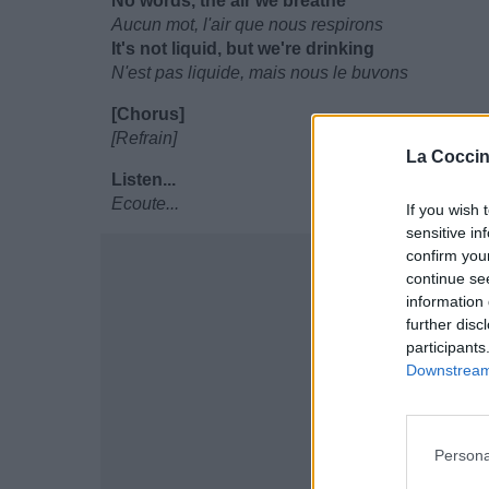
No words, the air we breathe
Aucun mot, l'air que nous respirons
It's not liquid, but we're drinking
N'est pas liquide, mais nous le buvons
[Chorus]
[Refrain]
La Coccin
Listen...
Ecoute...
If you wish 
sensitive in
confirm you
continue se
information 
further disc
participants
Downstream 
Persona