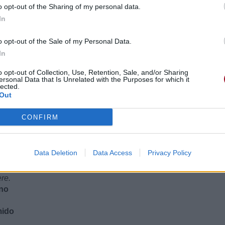
o opt-out of the Sharing of my personal data.
In
o opt-out of the Sale of my Personal Data.
In
e
o opt-out of Collection, Use, Retention, Sale, and/or Sharing
ersonal Data that Is Unrelated with the Purposes for which it
lected.
Out
zón
CONFIRM
a a su hermano
Data Deletion
Data Access
Privacy Policy
 su hermano
ère.
ano
mido