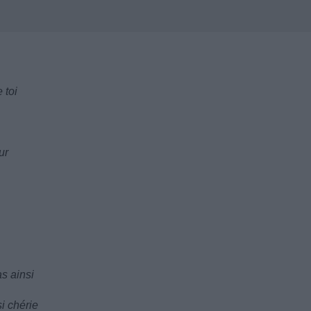
 toi
ur
s ainsi
i chérie