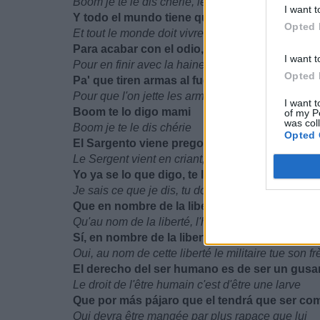
Boom je te le dis chérie, le coeur libre
I want t
Y todo el mundo tiene que ir, libre de corazón
Opted 
Et tout le monde doit vivre, le coeur libre
Para acabar con el odio, libre de corazón
I want t
Pour en finir avec la haine, le coeur libre
Opted 
Pa' que tiren armas al fuego, libre de corazón
Pour que l'on jette les armes au feu, le coeur libr
I want t
Boom te lo digo mami
of my P
was col
Boom je te le dis chérie
Opted 
El Sargento viene pregonando, libre de cora
Le Sergent vient en criant, le coeur libre
Yo ya se lo que digo, te lo tienes bien sabido
Je sais ce que je dis, tu dois bien le savoir
Que en nombre de la libertad, el hombre mat
Qu'au nom de la liberté, l'homme tue son frère
Sí, en nombre de la libertad, el militar mata a
Oui, au nom de cette liberté le militaire tue son fr
El derecho del ser humano es de ser un gus
Le droit de l'être humain c'est d'être une larve
Que por más pájaro que el tendrá que ser co
Qui devra être mangée par plus rapace que lui