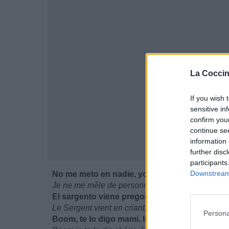
La Coccin
If you wish 
sensitive in
confirm you
continue se
information 
further disc
participants
Downstream 
No me meto en nadie, yo voy libre de corazón
Je ne me mêle de personne, je vais le coeur libr
El sargento viene pregonando, libre de coraz
Le Sergent vient en criant, le coeur libre
Persona
Boom, te lo digo mami, libre de corazón