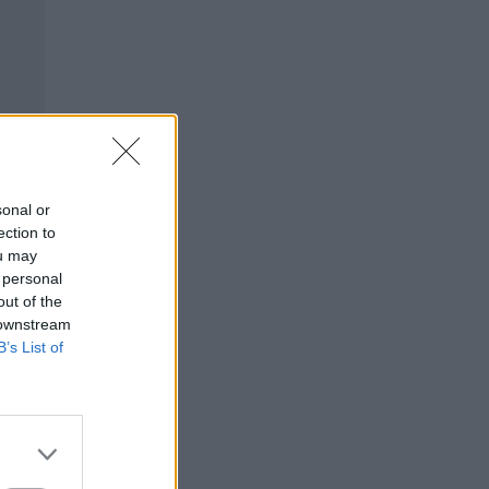
sonal or
ection to
ou may
 personal
out of the
 downstream
B’s List of