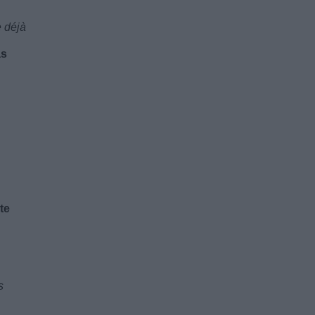
e déjà
as
te
s