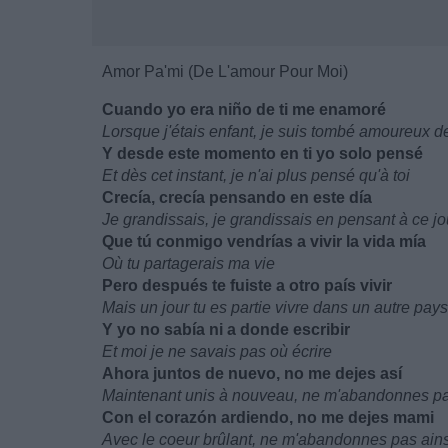
Amor Pa'mi (De L'amour Pour Moi)
Cuando yo era niño de ti me enamoré
Lorsque j'étais enfant, je suis tombé amoureux de
Y desde este momento en ti yo solo pensé
Et dès cet instant, je n'ai plus pensé qu'à toi
Crecía, crecía pensando en este día
Je grandissais, je grandissais en pensant à ce jo
Que tú conmigo vendrías a vivir la vida mía
Où tu partagerais ma vie
Pero después te fuiste a otro país vivir
Mais un jour tu es partie vivre dans un autre pays
Y yo no sabía ni a donde escribir
Et moi je ne savais pas où écrire
Ahora juntos de nuevo, no me dejes así
Maintenant unis à nouveau, ne m'abandonnes pa
Con el corazón ardiendo, no me dejes mami
Avec le coeur brûlant, ne m'abandonnes pas ains