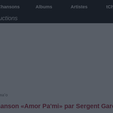
Chansons
Albums
Artistes
tC
uctions
ma'o
chanson «Amor Pa'mi» par Sergent Gar