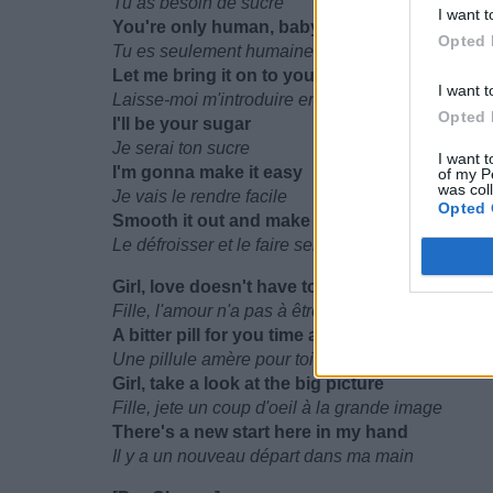
Tu as besoin de sucre
I want t
You're only human, baby
Opted 
Tu es seulement humaine, bébé
Let me bring it on to you tonight
I want t
Laisse-moi m'introduire en toi cette nuit
Opted 
I'll be your sugar
Je serai ton sucre
I want t
I'm gonna make it easy
of my P
was col
Je vais le rendre facile
Opted 
Smooth it out and make it feel so right
Le défroisser et le faire sentir si bien
Girl, love doesn't have to be
Fille, l'amour n'a pas à être
A bitter pill for you time and again
Une pillule amère pour toi maintes et maintes foi
Girl, take a look at the big picture
Fille, jete un coup d'oeil à la grande image
There's a new start here in my hand
Il y a un nouveau départ dans ma main