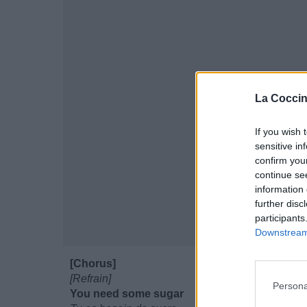
La Coccin
If you wish 
sensitive in
confirm you
continue se
information 
further disc
participants
Downstream 
[Chorus]
[Refrain]
Persona
You need some sugar