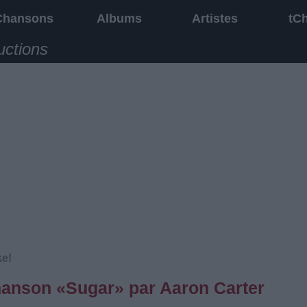
Chansons
Albums
Artistes
tC
uctions
ke!
chanson «Sugar» par Aaron Carter