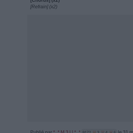
[Chorus] (x2)
[Refrain] (x2)
Publié par
*_* M 3 l ! *_*
le 31 m
9172
3
4
6