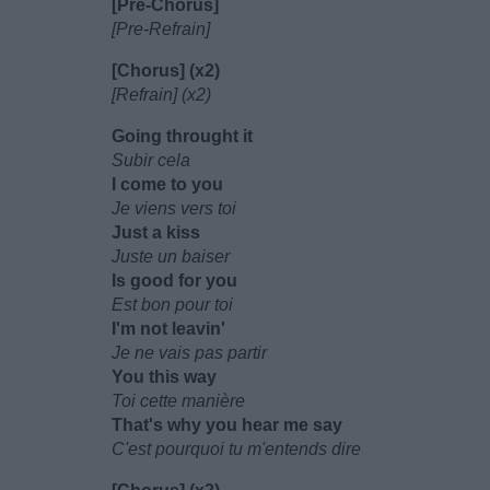
[Pre-Chorus]
[Pre-Refrain]
[Chorus] (x2)
[Refrain] (x2)
Going throught it
Subir cela
I come to you
Je viens vers toi
Just a kiss
Juste un baiser
Is good for you
Est bon pour toi
I'm not leavin'
Je ne vais pas partir
You this way
Toi cette manière
That's why you hear me say
C'est pourquoi tu m'entends dire