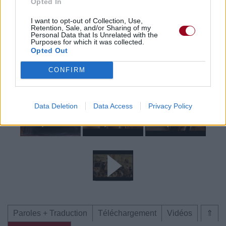
meilleur prix sur
Opted In
I want to opt-out of Collection, Use,
Retention, Sale, and/or Sharing of my
Personal Data that Is Unrelated with the
Paroles + Traduction
Téléchargement
Vidéos
⇑
Purposes for which it was collected.
Opted Out
Commentaires
CONFIRM
Voir la vidéo de «Take Your Time»
Data Deletion
Data Access
Privacy Policy
Paroles + Traduction
Téléchargement
Vidéos
⇑