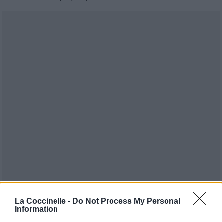
La Coccinelle -
Do Not Process My Personal
Publié par
Sucre en poudre
le 28 juin
6380
2
3
5
Information
2004 à 5h08.