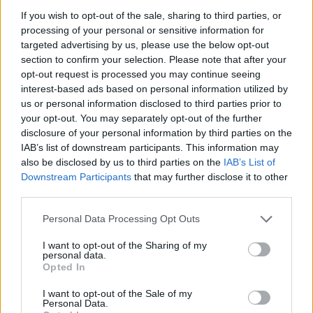
If you wish to opt-out of the sale, sharing to third parties, or
Chanteurs :
Max-A-Million
processing of your personal or sensitive information for
Albums :
Sexual Healing
targeted advertising by us, please use the below opt-out
section to confirm your selection. Please note that after your
opt-out request is processed you may continue seeing
interest-based ads based on personal information utilized by
Paroles + Traduction
Téléchargement
Vidéos
⇑
us or personal information disclosed to third parties prior to
your opt-out. You may separately opt-out of the further
Commentaires
disclosure of your personal information by third parties on the
IAB’s list of downstream participants. This information may
also be disclosed by us to third parties on the
IAB’s List of
Downstream Participants
that may further disclose it to other
third parties.
Pour prolonger le plaisir musical :
Personal Data Processing Opt Outs
Vous aimez chanter, apprenez la guitare chez
Télécharger légalement les MP3 sur
I want to opt-out of the Sharing of my
Télécharger légalement les MP3 ou trouver le CD sur
personal data.
Opted In
Trouver des vinyles et des CD sur
I want to opt-out of the Sale of my
Trouver un instrument de musique ou une partition au
Personal Data.