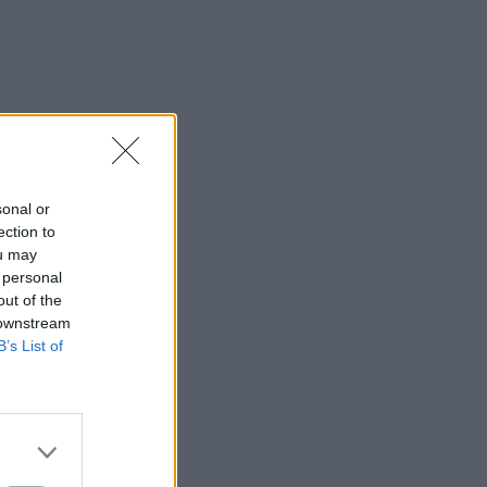
sonal or
ection to
ou may
 personal
out of the
 downstream
B’s List of