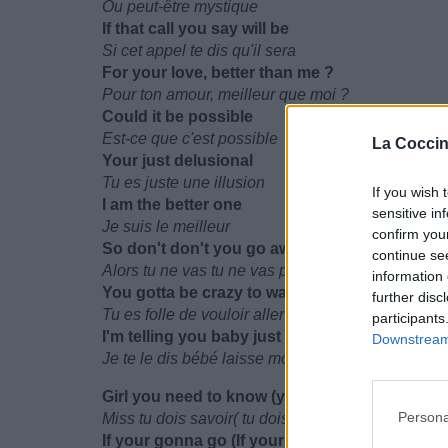
Ou peut-être mystique
If that call you say will be
Si cet appel te dis qu'il sera
For your love, better than me ?
Pour ton amour, meilleur que moi ?
Could it be possible
Est-ce que c'est possible
La Coccin
Your just delusional
Tu es juste une illusion
If you wish 
I am the better one
sensitive in
Je suis le meilleur
confirm you
So don't don't you go away
continue se
Alors tu ne vas tu ne vas pas ailleurs
information 
You gotta be crazy to wanna go that way
further disc
Tu es folle de vouloir aller ailleurs
participants
I'm telling you baby just let me explain
Downstream 
Je te le dis bébé laisse moi juste m'expliquer
Girl you need to know (you need to know)
Persona
Miss tu dois savoir( tu dois savoir)
If your gonna go (If your gonna go)