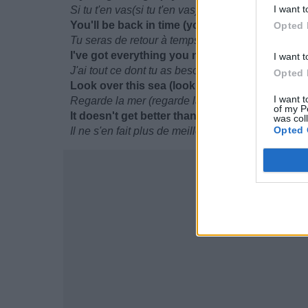
I want t
Si tu t'en vas(si tu t'en vas)
You'll be back in time (you'll be back in time, 
Opted 
Tu seras de retour à temps(tu seras de retour à t
I've got everything you need (everything you
I want t
J'ai tout ce dont tu as besoin(tout ce dont tu as b
Opted 
Look over this sea (look over this sea)
I want t
Regarde la mer (regarde la mer)
of my P
It doesn't get better than me (it doesn't get be
was col
Opted 
Il ne s'en fait plus de meilleur que moi(il ne s'en 