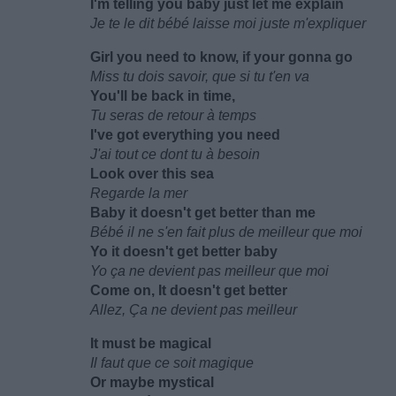
I'm telling you baby just let me explain
Je te le dit bébé laisse moi juste m'expliquer
Girl you need to know, if your gonna go
Miss tu dois savoir, que si tu t'en va
You'll be back in time,
Tu seras de retour à temps
I've got everything you need
J'ai tout ce dont tu à besoin
Look over this sea
Regarde la mer
Baby it doesn't get better than me
Bébé il ne s'en fait plus de meilleur que moi
Yo it doesn't get better baby
Yo ça ne devient pas meilleur que moi
Come on, It doesn't get better
Allez, Ça ne devient pas meilleur
It must be magical
Il faut que ce soit magique
Or maybe mystical