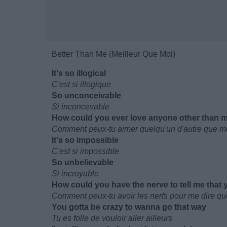
Better Than Me (Meilleur Que Moi)
It's so illogical
C'est si illogique
So unconceivable
Si inconcevable
How could you ever love anyone other than 
Comment peux-tu aimer quelqu'un d'autre que m
It's so impossible
C'est si impossible
So unbelievable
Si incroyable
How could you have the nerve to tell me that
Comment peux-tu avoir les nerfs pour me dire que 
You gotta be crazy to wanna go that way
Tu es folle de vouloir aller ailleurs