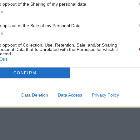
o opt-out of the Sharing of my personal data.
back in time)
In
emps, de retour à temps)
 need)
o opt-out of the Sale of my Personal Data.
esoin)
In
o opt-out of Collection, Use, Retention, Sale, and/or Sharing
ersonal Data that Is Unrelated with the Purposes for which it
tter than me)
lected.
Out
fait plus de meilleur que moi)
CONFIRM
Data Deletion
Data Access
Privacy Policy