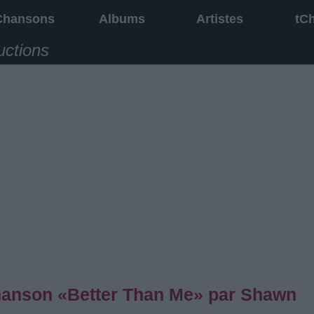
Chansons
Albums
Artistes
tC
uctions
 chanson «Better Than Me» par Shawn