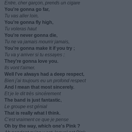
Entre, cher garçon, prends un cigare
You're gonna go far,
Tu vas aller loin,
You're gonna fly high,
Tu voleras haut
You're never gonna die,
Tu ne va jamais mourrir jamais,
You're gonna make it if you try ;
Tu va y arriver si tu essayes ;
They're gonna love you.
Ils vont t'aimer.
Well I've always had a deep respect,
Bien j'ai toujours eu un profond respect
And I mean that most sincerely.
Et je le dit très sincérement
The band is just fantastic,
Le groupe est génial
That is really what I think.
C'est vraiment ce que je pense
Oh by the way, which one's Pink ?