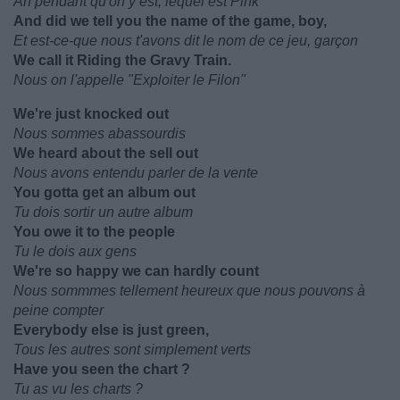
Ah pendant qu'on y est, lequel est Pink
And did we tell you the name of the game, boy,
Et est-ce-que nous t'avons dit le nom de ce jeu, garçon
We call it Riding the Gravy Train.
Nous on l'appelle "Exploiter le Filon"
We're just knocked out
Nous sommes abassourdis
We heard about the sell out
Nous avons entendu parler de la vente
You gotta get an album out
Tu dois sortir un autre album
You owe it to the people
Tu le dois aux gens
We're so happy we can hardly count
Nous sommmes tellement heureux que nous pouvons à
peine compter
Everybody else is just green,
Tous les autres sont simplement verts
Have you seen the chart ?
Tu as vu les charts ?