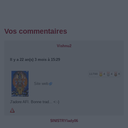
Vos commentaires
Vishnu2
Il y a 22 an(s) 3 mois à 15:29
11700
4
4
6
Site web
J'adore AFI. Bonne trad... <:-)
$INI$TRYlady06