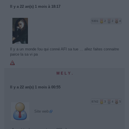
Il y a 22 an(s) 1 mois à 18:17
5301
2
2
4
Il y a un monde fou qui conné AFI sa tue ... allez faites connaitre
parce la sa vi pa
M E L Y .
Il y a 22 an(s) 1 mois à 00:55
8742
3
4
5
Site web