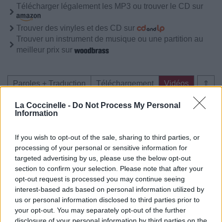
Télécharger légalement les MP3 ou trouver le CD sur
Trouver des vinyles et des CD sur
Trouver un instrument de musique ou une partition au
meilleur prix sur
Paroles + Traduction
Téléchargement
Vidéos
⇑
Commentaires
La Coccinelle -
Do Not Process My Personal
Information
Voir la vidéo de «Paper Airplanes
If you wish to opt-out of the sale, sharing to third parties, or
(Makeshift Wings)»
processing of your personal or sensitive information for
targeted advertising by us, please use the below opt-out
section to confirm your selection. Please note that after your
opt-out request is processed you may continue seeing
interest-based ads based on personal information utilized by
us or personal information disclosed to third parties prior to
Concert/Live
Concert/Live
Chanson sans vidéo
your opt-out. You may separately opt-out of the further
disclosure of your personal information by third parties on the