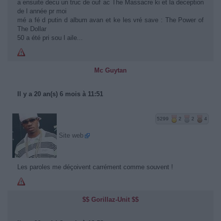
a ensuite decu un truc de ouf ac The Massacre ki et la deception
de l année pr moi
mé a fé d putin d album avan et ke les vré save : The Power of
The Dollar
50 a été pri sou l aile...
Mc Guytan
Il y a 20 an(s) 6 mois à 11:51
5299
2
2
4
Site web
Les paroles me déçoivent carrément comme souvent !
$$ Gorillaz-Unit $$