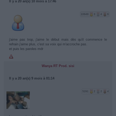
Il y a 20 an(s) 10 mois à 17:46
10649
3
4
6
j'aime pas trop, j'aime le début mais dès qu'il commence le
refrain j'aime plus, c'est sa voix qui m'accroche pas.
et puis les paroles mdr
Wanya RT Prod. sisi
Il y a 20 an(s) 9 mois à 01:14
5291
2
2
4