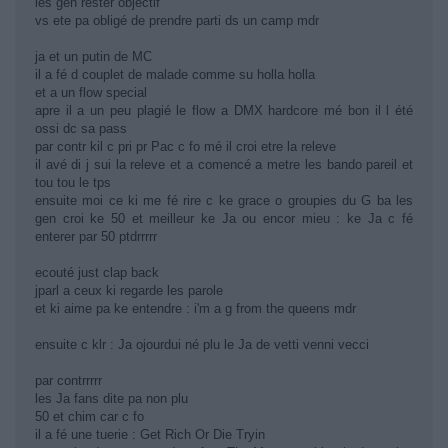
les gen rester objectif
vs ete pa obligé de prendre parti ds un camp mdr
ja et un putin de MC
il a fé d couplet de malade comme su holla holla
et a un flow special
apre il a un peu plagié le flow a DMX hardcore mé bon il l été
ossi dc sa pass
par contr kil c pri pr Pac c fo mé il croi etre la releve
il avé di j sui la releve et a comencé a metre les bando pareil et
tou tou le tps
ensuite moi ce ki me fé rire c ke grace o groupies du G ba les
gen croi ke 50 et meilleur ke Ja ou encor mieu : ke Ja c fé
enterer par 50 ptdrrrrr
ecouté just clap back
jparl a ceux ki regarde les parole
et ki aime pa ke entendre : i'm a g from the queens mdr
ensuite c klr : Ja ojourdui né plu le Ja de vetti venni vecci
par contrrrrr
les Ja fans dite pa non plu
50 et chim car c fo
il a fé une tuerie : Get Rich Or Die Tryin