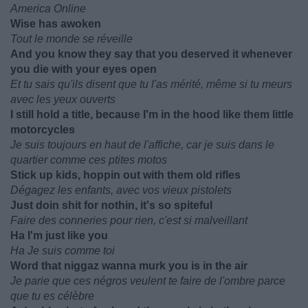
America Online
Wise has awoken
Tout le monde se réveille
And you know they say that you deserved it whenever
you die with your eyes open
Et tu sais qu'ils disent que tu l'as mérité, même si tu meurs
avec les yeux ouverts
I still hold a title, because I'm in the hood like them little
motorcycles
Je suis toujours en haut de l'affiche, car je suis dans le
quartier comme ces ptites motos
Stick up kids, hoppin out with them old rifles
Dégagez les enfants, avec vos vieux pistolets
Just doin shit for nothin, it's so spiteful
Faire des conneries pour rien, c'est si malveillant
Ha I'm just like you
Ha Je suis comme toi
Word that niggaz wanna murk you is in the air
Je parie que ces négros veulent te faire de l'ombre parce
que tu es célèbre