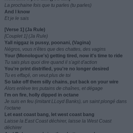
La prochaine fois que tu parles (tu parles)
And I know
Et je le sais
[Verse 1] (Ja Rule)
[Couplet 1] (Ja Rule)
Yall niggaz is pussy, poonani, (Vagina)
Négros, vous n'êtes que des chattes, des vagins
Your (Monologue's) getting tired, now it's time to ride
Tu sais plus quoi dire quand il s'agit d'action
You're print distrified, you're no longer desired
Tu es effaçé, on veut plus de toi
So take off them silly chains, put back on your wire
Alors enlève tes putains de chaînes, et dégage
I'm on fire, holly dipped in octane
Je suis en feu (imitant LLoyd Banks), un saint plongé dans
l'octane
Let east coast bang, let west coast bang
Laisse la East Coast déchirer, laisse la West Coast
déchirer