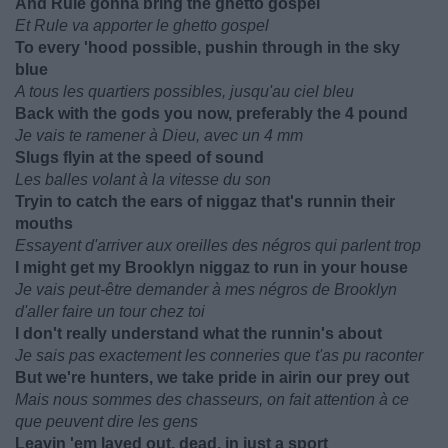
And Rule gonna bring the ghetto gospel
Et Rule va apporter le ghetto gospel
To every 'hood possible, pushin through in the sky
blue
A tous les quartiers possibles, jusqu'au ciel bleu
Back with the gods you now, preferably the 4 pound
Je vais te ramener à Dieu, avec un 4 mm
Slugs flyin at the speed of sound
Les balles volant à la vitesse du son
Tryin to catch the ears of niggaz that's runnin their
mouths
Essayent d'arriver aux oreilles des négros qui parlent trop
I might get my Brooklyn niggaz to run in your house
Je vais peut-être demander à mes négros de Brooklyn
d'aller faire un tour chez toi
I don't really understand what the runnin's about
Je sais pas exactement les conneries que t'as pu raconter
But we're hunters, we take pride in airin our prey out
Mais nous sommes des chasseurs, on fait attention à ce
que peuvent dire les gens
Leavin 'em layed out, dead, in just a sport