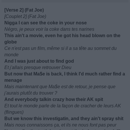
[Verse 2] (Fat Joe)
[Couplet 2] (Fat Joe)
Nigga I can see the coke in your nose
Négro, je peux voir la coke dans tes narines
This ain't a movie, even he got his head blown on the
globe
Ce n'est pas un film, même si il a sa tête au sommet du
monde
And I was just about to find god
Et j'allais presque retrouver Dieu
But now that Ma$e is back, I think I'd much rather find a
menage
Mais maintenant que Ma$e est de retour, je pense que
j'aurais plutôt du trouver ?
And everybody talkin crazy how their AK spit
Et tout le monde parle de la façon de cracher de leurs AK
(flingues)
But we know this investigatin, and they ain't spray shit
Mais nous connaissons ça, et ils ne nous font pas peur