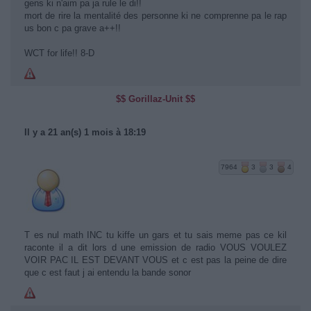
gens ki n'aim pa ja rule le di!!
mort de rire la mentalité des personne ki ne comprenne pa le rap
us bon c pa grave a++!!
WCT for life!! 8-D
$$ Gorillaz-Unit $$
Il y a 21 an(s) 1 mois à 18:19
7964
3
3
4
T es nul math INC tu kiffe un gars et tu sais meme pas ce kil
raconte il a dit lors d une emission de radio VOUS VOULEZ
VOIR PAC IL EST DEVANT VOUS et c est pas la peine de dire
que c est faut j ai entendu la bande sonor