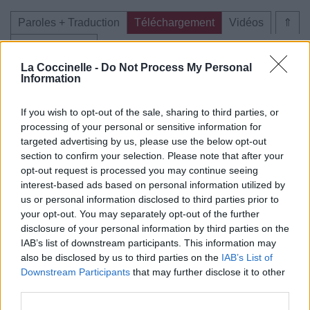
Paroles + Traduction
Téléchargement
Vidéos
⇑
Commentaires
La Coccinelle -
Do Not Process My Personal
Information
If you wish to opt-out of the sale, sharing to third parties, or
Pour prolonger le plaisir musical :
processing of your personal or sensitive information for
targeted advertising by us, please use the below opt-out
Vous aimez chanter, apprenez la guitare chez
section to confirm your selection. Please note that after your
Télécharger légalement les MP3 sur
opt-out request is processed you may continue seeing
Télécharger légalement les MP3 ou trouver le CD sur
interest-based ads based on personal information utilized by
us or personal information disclosed to third parties prior to
Trouver des vinyles et des CD sur
your opt-out. You may separately opt-out of the further
Trouver un instrument de musique ou une partition au
disclosure of your personal information by third parties on the
meilleur prix sur
IAB’s list of downstream participants. This information may
also be disclosed by us to third parties on the
IAB’s List of
Downstream Participants
that may further disclose it to other
Paroles + Traduction
Téléchargement
Vidéos
⇑
third parties.
Commentaires