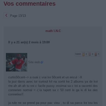
Vos commentaires
Page 13/13
math I.N.C
Il y a 21 an(s) 2 mois à 19:00
5960
2
3
5
Site web
curtis50cent--> a ouai c vrai ke 50cent et un encul :-X
la jsui davis avec toi surtout kil na sortit ke 2 albums ya de koi
rire ah ah ah tu voi c facile pussy ossimai sa c toi a raconté des
conneries normal >:-( la tapett sa c 50 cent le ga ki di ke des
conneries!!
ja rule ne se prend pa pour pac vieu , tu di sa parce ke tou les