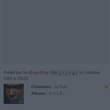
Publié par
No-Bling-Bling
le 3 octobre
7099
2
4
6
2004 à 15h23.
Chanteurs :
Ja Rule
Albums :
R.U.L.E.