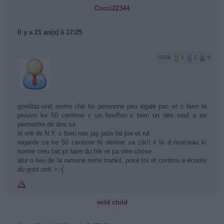
Cocci22344
Il y a 21 an(s) à 17:25
5228
2
2
3
gorrillaz-unit rentre ché toi personne peu égalé pac et c bien la
preuve ke 50 centime c un bouffon c bien un des seul a se
permettre de dire sa
lé vré de N.Y. c bien nas jay jada fat joe et rul
regarde ce ke 50 centime fé dériére sa zik!! il fé d morceau ki
sonne creu fait pr faire du frik et pa otre chose
alor o lieu de la ramené reste trankil, pose toi et continu a écoute
du gost unit >:-(
wild child