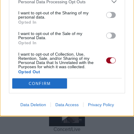
Personal Data Processing Opt Outs
Voir la vidéo de «New York (feat.
I want to opt-out of the Sharing of my
personal data.
Jadakiss, Fat Joe)»
Opted In
I want to opt-out of the Sale of my
Personal Data.
Opted In
I want to opt-out of Collection, Use,
Retention, Sale, and/or Sharing of my
Chanson sans vidéo
Personal Data that Is Unrelated with the
Purposes for which it was collected.
Opted Out
CONFIRM
Data Deletion
Data Access
Privacy Policy
Concert/Live