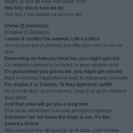
Négro, je suis de New York (New York)
Hey hey, this is how we do
Hey hey, c'est comme ça qu'on le fait
[Verse 3] (Jadakiss)
[Couplet 3] (Jadakiss)
I swear it couldn't be sweeter, Life's a bitch
Je vous jure que je pourrais pas être plus cool, la vie est
dure
Depending on how you treat her, you might get rich
Ca dépend comment tu la traites, tu peux devenir riche
It's guaranteed you gonna die, you might get missed
Mais la richesse t'apportera la mort, tu manqueras peut-être
For maybe 2 or 3 hours, 'til they light their spliffs
Au bout de deux ou trois heures, jusqu'à ce qu'ils allument
leurs joints
And that coke will get you a long time
Et tu seras dépendant à la coke pendant longtemps
But when I let 'em know the dope is out, it's like
America Online
Mais quand je leur dis que j'ai de la dope, c'est comme