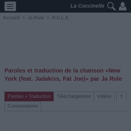
La Coccinelle
Accueil
>
Ja Rule
>
R.U.L.E.
Paroles et traduction de la chanson «New
York (feat. Jadakiss, Fat Joe)» par Ja Rule
Paroles + Traduction
Téléchargement
Vidéos
⇑
Commentaires