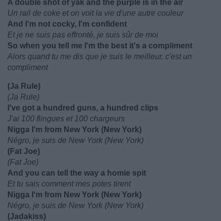
A double shot of yak and the purple is in the air
Un rail de coke et on voit la vie d'une autre couleur
And I'm not cocky, I'm confident
Et je ne suis pas effronté, je suis sûr de moi
So when you tell me I'm the best it's a compliment
Alors quand tu me dis que je suis le meilleur, c'est un
compliment
(Ja Rule)
(Ja Rule)
I've got a hundred guns, a hundred clips
J'ai 100 flingues et 100 chargeurs
Nigga I'm from New York (New York)
Négro, je suis de New York (New York)
(Fat Joe)
(Fat Joe)
And you can tell the way a homie spit
Et tu sais comment mes potes tirent
Nigga I'm from New York (New York)
Négro, je suis de New York (New York)
(Jadakiss)