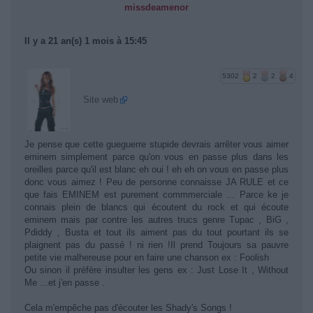
missdeamenor
Il y a 21 an(s) 1 mois à 15:45
5302
2
2
4
Site web
Je pense que cette gueguerre stupide devrais arrêter vous aimer
eminem simplement parce qu'on vous en passe plus dans les
oreilles parce qu'il est blanc eh oui ! eh eh on vous en passe plus
donc vous aimez ! Peu de personne connaisse JA RULE et ce
que fais EMINEM est purement commmerciale ... Parce ke je
connais plein de blancs qui écoutent du rock et qui écoute
eminem mais par contre les autres trucs genre Tupac , BiG ,
Pdiddy , Busta et tout ils aiment pas du tout pourtant ils se
plaignent pas du passé ! ni rien !Il prend Toujours sa pauvre
petite vie malhereuse pour en faire une chanson ex : Foolish
Ou sinon il préfère insulter les gens ex : Just Lose It , Without
Me ...et j'en passe .
Cela m'empêche pas d'écouter les Shady's Songs !