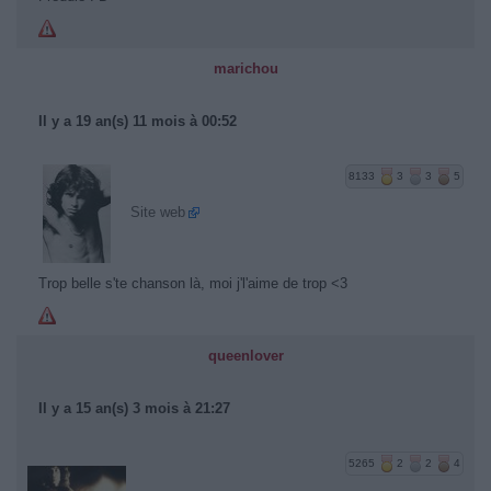
marichou
Il y a 19 an(s) 11 mois à 00:52
8133
3
3
5
Site web
Trop belle s'te chanson là, moi j'l'aime de trop <3
queenlover
Il y a 15 an(s) 3 mois à 21:27
5265
2
2
4