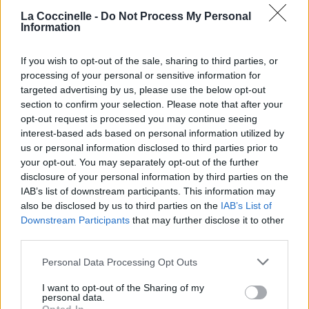
La Coccinelle -
Do Not Process My Personal
Chanson sans vidéo
Reprise
Information
If you wish to opt-out of the sale, sharing to third parties, or
Paroles + Traduction
Téléchargement
Vidéos
⇑
processing of your personal or sensitive information for
Commentaires
targeted advertising by us, please use the below opt-out
section to confirm your selection. Please note that after your
opt-out request is processed you may continue seeing
Dire «merci» pour cette traduction
Corriger une erreur
interest-based ads based on personal information utilized by
us or personal information disclosed to third parties prior to
your opt-out. You may separately opt-out of the further
disclosure of your personal information by third parties on the
IAB’s list of downstream participants. This information may
also be disclosed by us to third parties on the
IAB’s List of
Downstream Participants
that may further disclose it to other
third parties.
Personal Data Processing Opt Outs
I want to opt-out of the Sharing of my
personal data.