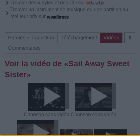
Trouver des vinyles et des CD sur
Trouver un instrument de musique ou une partition au
meilleur prix sur
Paroles + Traduction
Téléchargement
Vidéos
⇑
Commentaires
Voir la vidéo de «Sail Away Sweet
Sister»
Chanson sans vidéo
Chanson sans vidéo