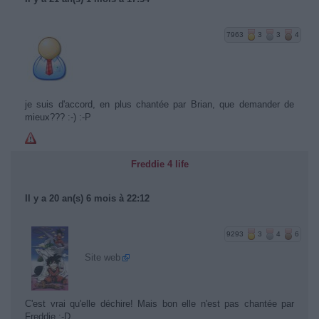
7963
3
3
4
je suis d'accord, en plus chantée par Brian, que demander de
mieux??? :-) :-P
Freddie 4 life
Il y a 20 an(s) 6 mois à 22:12
9293
3
4
6
Site web
C'est vrai qu'elle déchire! Mais bon elle n'est pas chantée par
Freddie :-D