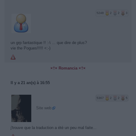
5248
2
2
3
un grp fantastique !! :-\ ... que dire de plus?
vie the Pogues!!!!! <:-)
×†× Romancia ×†×
Il y a 21 an(s) à 16:55
5367
2
2
5
Site web
j'trouve que la traduction a été un peu mal faite...