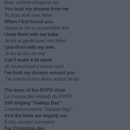
Bien, comme n'importe qui
You took my dreams from me
Tu m'as volé mes rêves
When I first found you
Quand je t'ai vu la première fois
I kept them with me babe
Je les ai gardé avec moi bébé
I put them with my own
Je les ai mis en moi
Can't make it all alone
Je ne peux pas y arriver seul
I've built my dreams around you
J'ai construit mes rêves autour de toi
The boys of the NYPD choir
La chorale des enfants du NYPD
Still singing "Galway Bay"
Chantaient encore "Galway Bay"
And the bells are ringing out
Et les cloches sonnaient
For Christmas day