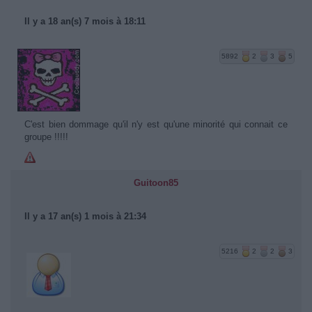
Il y a 18 an(s) 7 mois à 18:11
5892
2
3
5
C'est bien dommage qu'il n'y est qu'une minorité qui connait ce
groupe !!!!!
Guitoon85
Il y a 17 an(s) 1 mois à 21:34
5216
2
2
3