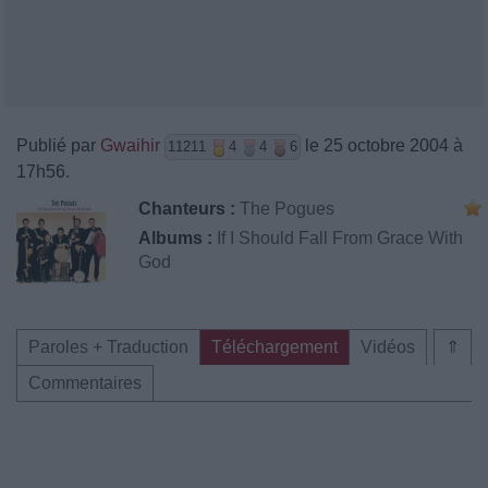
Publié par
Gwaihir
le 25 octobre 2004 à
11211
4
4
6
17h56.
Chanteurs :
The Pogues
Albums :
If I Should Fall From Grace With
God
Paroles + Traduction
Téléchargement
Vidéos
⇑
Commentaires