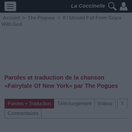
La Coccinelle
Accueil
>
The Pogues
>
If I Should Fall From Grace
With God
Paroles et traduction de la chanson
«Fairytale Of New York» par The Pogues
Paroles + Traduction
Téléchargement
Vidéos
⇑
Commentaires