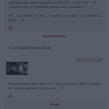
J'ai découvert cette song grâce au film "P.S. I Love You"... <3
J'adore le film et maintenant j'adore cette chanson!!! :'-)
P.S.: Je conseil ce film a tous(tes) ceux(lles) qui aiment le
genre... <3
whereismymind
Il y a 16 an(s) 8 mois à 21:21
9203
3
4
6
Chanson découverte dans PS I love you! Assez drôle et j'adore
la musique irlandaise! Un bon mix.. :-P
Amala