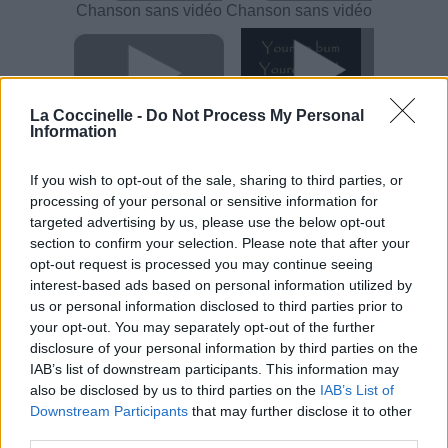
Chanson sans vidéo
Chanson sans vidéo
La Coccinelle -
Do Not Process My Personal
Concert/Live
Chanson sans vidéo
Information
If you wish to opt-out of the sale, sharing to third parties, or
processing of your personal or sensitive information for
targeted advertising by us, please use the below opt-out
section to confirm your selection. Please note that after your
Chanson sans vidéo
opt-out request is processed you may continue seeing
interest-based ads based on personal information utilized by
Paroles + Traduction
Téléchargement
Vidéos
⇑
us or personal information disclosed to third parties prior to
your opt-out. You may separately opt-out of the further
Commentaires
disclosure of your personal information by third parties on the
IAB’s list of downstream participants. This information may
also be disclosed by us to third parties on the
IAB’s List of
Dire «merci» pour cette traduction
Corriger une erreur
Downstream Participants
that may further disclose it to other
third parties.