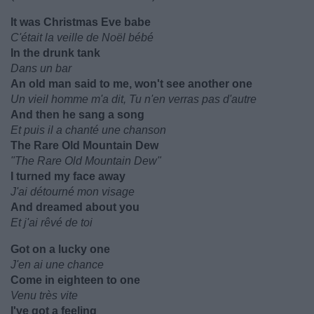
It was Christmas Eve babe
C'était la veille de Noël bébé
In the drunk tank
Dans un bar
An old man said to me, won't see another one
Un vieil homme m'a dit, Tu n'en verras pas d'autre
And then he sang a song
Et puis il a chanté une chanson
The Rare Old Mountain Dew
"The Rare Old Mountain Dew"
I turned my face away
J'ai détourné mon visage
And dreamed about you
Et j'ai rêvé de toi
Got on a lucky one
J'en ai une chance
Come in eighteen to one
Venu très vite
I've got a feeling