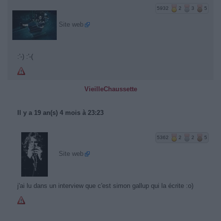
5932
2
3
5
Site web
:'-) :'-(
VieilleChaussette
Il y a 19 an(s) 4 mois à 23:23
5362
2
2
5
Site web
j'ai lu dans un interview que c'est simon gallup qui la écrite :o)