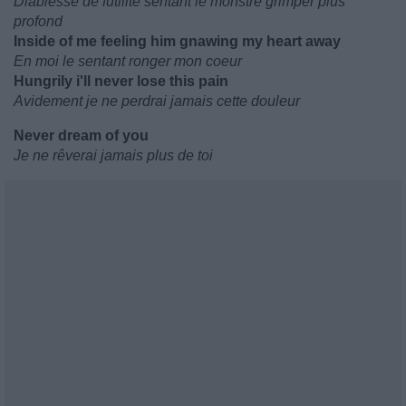
Diablesse de futilité sentant le monstre grimper plus
profond
Inside of me feeling him gnawing my heart away
En moi le sentant ronger mon coeur
Hungrily i'll never lose this pain
Avidement je ne perdrai jamais cette douleur
Never dream of you
Je ne rêverai jamais plus de toi