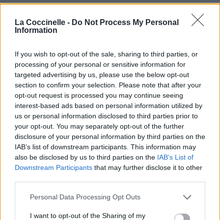
Anywhere»
La Coccinelle -
Do Not Process My Personal
Information
If you wish to opt-out of the sale, sharing to third parties, or
processing of your personal or sensitive information for
Chanson sans vidéo
Chanson sans vidéo
targeted advertising by us, please use the below opt-out
section to confirm your selection. Please note that after your
opt-out request is processed you may continue seeing
interest-based ads based on personal information utilized by
us or personal information disclosed to third parties prior to
your opt-out. You may separately opt-out of the further
Chanson sans vidéo
disclosure of your personal information by third parties on the
IAB’s list of downstream participants. This information may
also be disclosed by us to third parties on the
IAB’s List of
Paroles + Traduction
Téléchargement
Vidéos
⇑
Downstream Participants
that may further disclose it to other
Commentaires
third parties.
Personal Data Processing Opt Outs
Dire «merci» pour cette traduction
Corriger une erreur
I want to opt-out of the Sharing of my