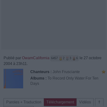
Publié par
OwamCalifornia
le 27 octobre
6457
2
3
6
2004 à 23h11.
Chanteurs :
John Frusciante
Albums :
To Record Only Water For Ten
Days
Paroles + Traduction
Téléchargement
Vidéos
⇑