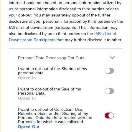
interest-based ads based on personal information utilized by
Trouver des vinyles et des CD sur
us or personal information disclosed to third parties prior to
Trouver un instrument de musique ou une partition au
your opt-out. You may separately opt-out of the further
meilleur prix sur
disclosure of your personal information by third parties on the
IAB’s list of downstream participants. This information may
also be disclosed by us to third parties on the
IAB’s List of
Paroles + Traduction
Téléchargement
Vidéos
⇑
Downstream Participants
that may further disclose it to other
third parties.
Commentaires
Personal Data Processing Opt Outs
Voir la vidéo de «Physical
I want to opt-out of the Sharing of my
Attraction»
personal data.
Opted In
I want to opt-out of the Sale of my
Personal Data.
Opted In
I want to opt-out of Collection, Use,
Concert/Live
Chanson sans vidéo
Concert/Live
Retention, Sale, and/or Sharing of my
Personal Data that Is Unrelated with the
Purposes for which it was collected.
Opted Out