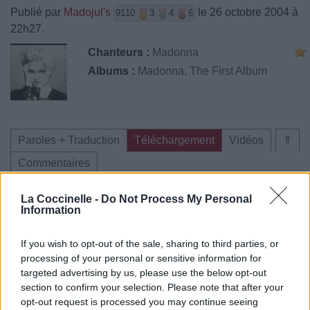
Publié par
Madojul's
le 26 octobre 2004 à
9110
3
4
6
22h27.
Chanteurs :
Madonna
Albums :
Madonna, The First Album
Paroles + Traduction
Téléchargement
Vidéos
⇑
Commentaires
La Coccinelle -
Do Not Process My Personal
Information
Pour prolonger le plaisir musical :
If you wish to opt-out of the sale, sharing to third parties, or
processing of your personal or sensitive information for
Vous aimez chanter, apprenez la guitare chez
targeted advertising by us, please use the below opt-out
Télécharger légalement les MP3 sur
section to confirm your selection. Please note that after your
Télécharger légalement les MP3 ou trouver le CD sur
opt-out request is processed you may continue seeing