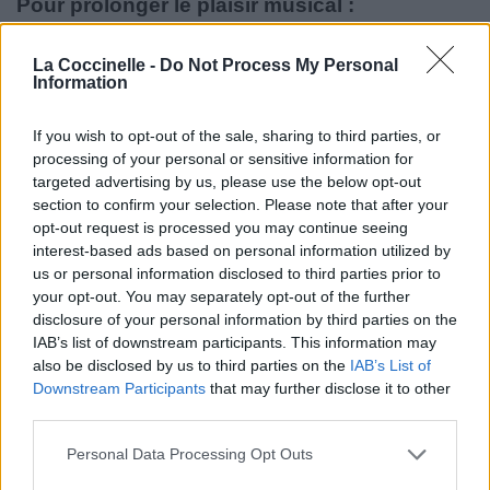
Pour prolonger le plaisir musical :
Vous aimez chanter, apprenez la guitare chez
La Coccinelle -
Do Not Process My Personal
Télécharger légalement les MP3 sur
Information
Télécharger légalement les MP3 ou trouver le CD sur
If you wish to opt-out of the sale, sharing to third parties, or
Trouver des vinyles et des CD sur
processing of your personal or sensitive information for
Trouver un instrument de musique ou une partition au
targeted advertising by us, please use the below opt-out
meilleur prix sur
section to confirm your selection. Please note that after your
opt-out request is processed you may continue seeing
interest-based ads based on personal information utilized by
Paroles + Traduction
Téléchargement
Vidéos
⇑
us or personal information disclosed to third parties prior to
your opt-out. You may separately opt-out of the further
Commentaires
disclosure of your personal information by third parties on the
IAB’s list of downstream participants. This information may
Voir la vidéo de «The First Cut Is
also be disclosed by us to third parties on the
IAB’s List of
The Deepest»
Downstream Participants
that may further disclose it to other
third parties.
Personal Data Processing Opt Outs