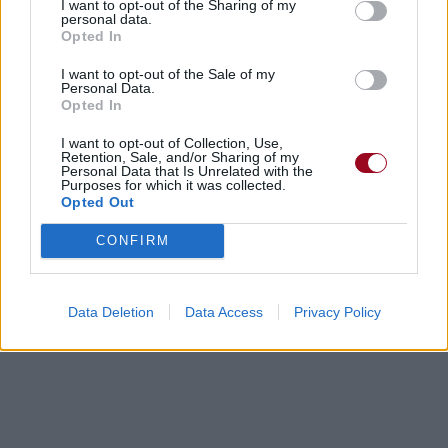
I want to opt-out of the Sharing of my
Concert/Live
Concert/Live
Concert/Live
personal data.
Opted In
I want to opt-out of the Sale of my
Personal Data.
Opted In
Chanson sans vidéo
Chanson sans vidéo
I want to opt-out of Collection, Use,
Retention, Sale, and/or Sharing of my
Personal Data that Is Unrelated with the
Paroles + Traduction
Téléchargement
Vidéos
⇑
Purposes for which it was collected.
Opted Out
Commentaires
CONFIRM
Dire «merci» pour cette traduction
Corriger une erreur
Data Deletion
Data Access
Privacy Policy