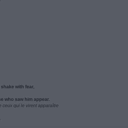
i
shake with fear,
ose who saw him appear.
 ceux qui le virent apparaître
.