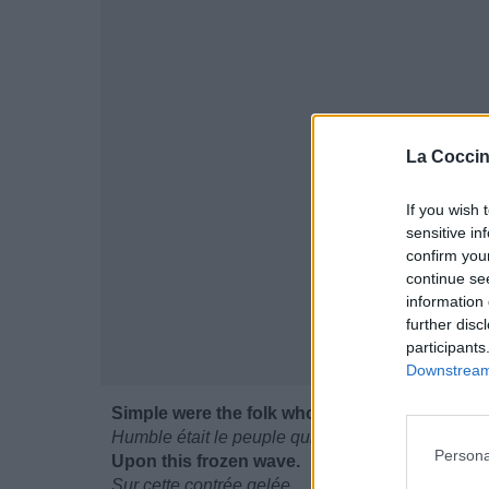
La Coccin
If you wish 
sensitive in
confirm you
continue se
information 
further disc
participants
Downstream 
Simple were the folk who lived
Humble était le peuple qui vivait
Persona
Upon this frozen wave.
Sur cette contrée gelée