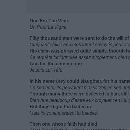
One For The Vine
Un Pour La Vigne
Fifty thousand men were sent to do the will of
Cinquante mille hommes furent envoyés pour acco
His claim was phrased quite simply, though he
Sa requête fut formulée assez simplement, bien qu
I am he, the chosen one.
Je suis Lui, l'élu.
In his name they could slaughter, for his name
En son nom, ils pouvaient massacrer, en son nom
Though many there were believed in him, still
Bien que beaucoup d'entre eux croyaient en lui, p
But they'll fight the battle on.
Mais ils continueraient la bataille.
Then one whose faith had died