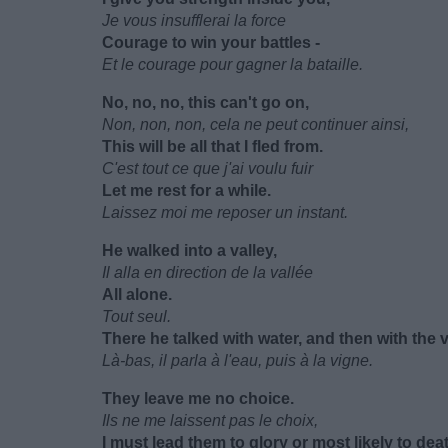
Je vous insufflerai la force
Courage to win your battles -
Et le courage pour gagner la bataille.
No, no, no, this can't go on,
Non, non, non, cela ne peut continuer ainsi,
This will be all that I fled from.
C'est tout ce que j'ai voulu fuir
Let me rest for a while.
Laissez moi me reposer un instant.
He walked into a valley,
Il alla en direction de la vallée
All alone.
Tout seul.
There he talked with water, and then with the v
Là-bas, il parla à l'eau, puis à la vigne.
They leave me no choice.
Ils ne me laissent pas le choix,
I must lead them to glory or most likely to dea