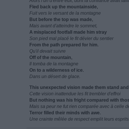
Alors l'un d'entre eux, dont la confiance avait faill
Fled back up the mountainside,
Fuit vers le versant de la montagne
But before the top was made,
Mais avant d'atteindre le sommet,
A misplaced footfall made him stray
Son pied mal placé le fit dévier du sentier
From the path prepared for him.
Qu'il devait suivre
Off of the mountain,
Il tomba de la montagne
On to a wilderness of ice.
Dans un désert de glace.
This unexpected vision made them stand and 
Cette vision inattendue les fit trembler d'effroi
But nothing was his fright compared with th
Mais sa peur ne fut rien comparée avec à celle de
Terror filled their minds with awe.
Une crainte mêlée de respect emplit leurs esprits