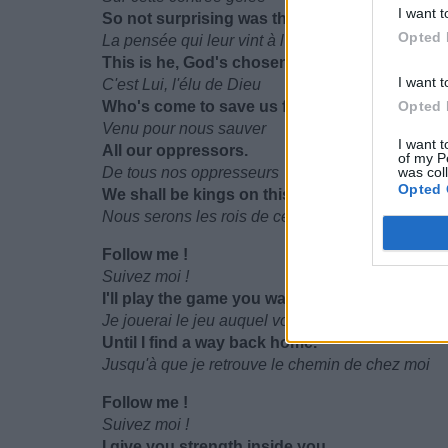
I want t
So not surprising was their thought,
Opted 
La pensée qui leur vint à l'esprit ne fut alors pas
This is he, God's chosen one,
I want t
C'est Lui, l'élu de Dieu
Who's come to save us from
Opted 
Venu pour nous sauver
I want t
All our oppressors.
of my P
De tous nos oppresseurs
was col
Opted 
We shall be kings on this world.
Nous serons les rois de ce monde.
Follow me !
Suivez moi !
I'll play the game you want me,
Je jouerai le jeu auquel vous voulez que je joue
Until I find a way back home.
Jusqu'à que je retrouve le chemin de chez moi
Follow me !
Suivez moi !
I give you strength inside you,