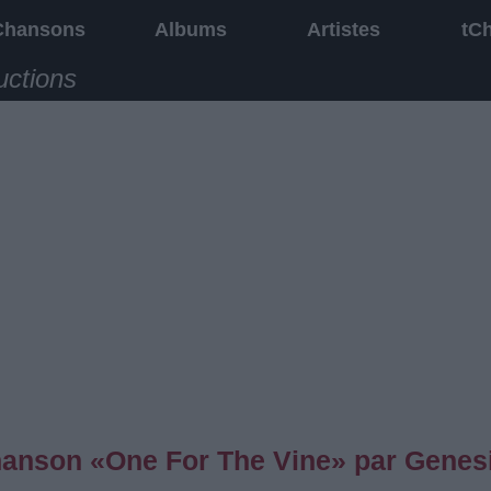
Chansons
Albums
Artistes
tC
uctions
chanson «One For The Vine» par Genes