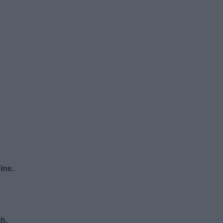
ine.
th.