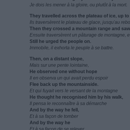
Je dois les mener à la gloire, ou plutôt à la mort.
They travelled across the plateau of ice, up to
Ils traversèrent le plateau de glace, jusqu'au reb
Then they crossed a mountain range and saw t
Ensuite traversèrent un pâturage de montagne, et v
Still he urged the people on.
Immobile, il exhorta le peuple à se battre.
Then, on a distant slope,
Mais sur une pente lointaine,
He observed one without hope
Il en observa un qui avait perdu espoir
Flee back up the mountainside.
Et qui fuyait vers le versant de la montagne
He thought he recognised him by his walk,
Il pensa le reconnaître à sa démarche
And by the way he fell,
Et à sa façon de tomber
And by the way he
Et à sa façon de se relever