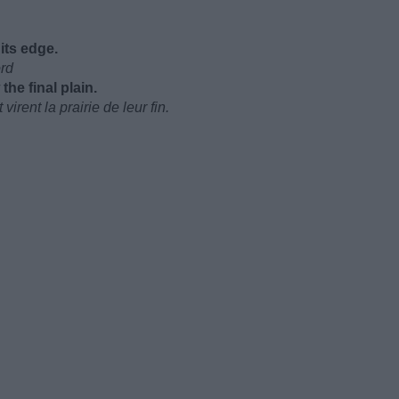
 its edge.
ord
he final plain.
irent la prairie de leur fin.