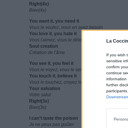
Right(4x)
Bien(4x)
You want it, you need it
Vous le voulez, vous en avez besoin
You love it, you hate it
Vous l'aimez, vous le détestez
La Coccin
Soul creation
Création de l'âme
If you wish 
sensitive in
You see it, you feel it
confirm you
Vous le voyez, vous le sentez
continue se
You touch it, believe it
information 
Vous le touchez, croyez le
further disc
Your salvation
participants
Votre salut
Downstream 
Right(3x)
Bien(3x)
I can't taste the poison
Persona
Je ne peux pas goûter