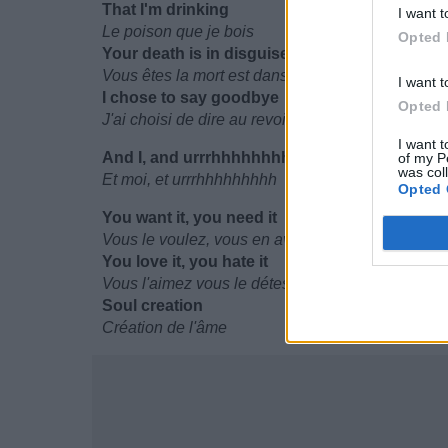
That I'm drinking
I want t
Le poison que je bois
Opted 
Your death is in disguise
Vous êtes la mort est dans le déguisement
I want t
I chose to say goodbye
Opted 
J'ai choisi de dire au revoir
I want t
And I, and urrrhhhhhhhhh
of my P
was col
Et moi, et urrrhhhhhhhhh
Opted 
You want it, you need it
Vous le voulez, vous en avez besoin
You love it, you hate it
Vous l'aimez vous le détestez
Soul creation
Création de l'âme