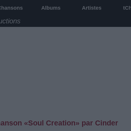
Chansons
Albums
Artistes
tC
uctions
chanson «Soul Creation» par Cinder