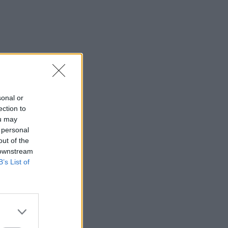
sonal or
ection to
ou may
 personal
out of the
 downstream
B’s List of