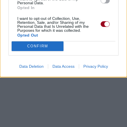
Personal Data.
Paroles + Traduction
Téléchargement
Vidéos
⇑
Opted In
Commentaires
I want to opt-out of Collection, Use,
Retention, Sale, and/or Sharing of my
Personal Data that Is Unrelated with the
Purposes for which it was collected.
Dire «merci» pour cette traduction
Corriger une erreur
Opted Out
CONFIRM
Data Deletion
Data Access
Privacy Policy