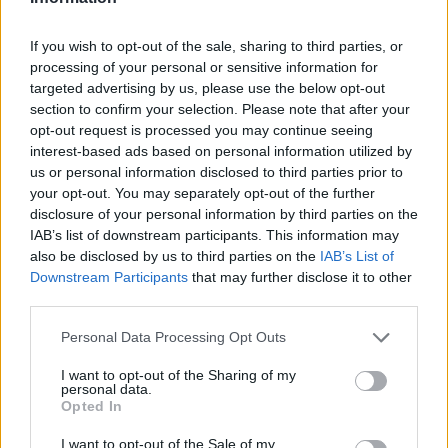
Trouver un instrument de musique ou une partition au
meilleur prix sur
If you wish to opt-out of the sale, sharing to third parties, or
processing of your personal or sensitive information for
targeted advertising by us, please use the below opt-out
Paroles + Traduction
Téléchargement
Vidéos
⇑
section to confirm your selection. Please note that after your
Commentaires
opt-out request is processed you may continue seeing
interest-based ads based on personal information utilized by
Voir la vidéo de «Então Vem»
us or personal information disclosed to third parties prior to
your opt-out. You may separately opt-out of the further
disclosure of your personal information by third parties on the
IAB’s list of downstream participants. This information may
also be disclosed by us to third parties on the
IAB’s List of
Downstream Participants
that may further disclose it to other
third parties.
Personal Data Processing Opt Outs
I want to opt-out of the Sharing of my
personal data.
Opted In
I want to opt-out of the Sale of my