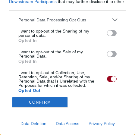
Downstream Participants
that may further disclose it to other
Dire «merci» pour cette traduction
Corriger une erreur
third parties.
Personal Data Processing Opt Outs
I want to opt-out of the Sharing of my
personal data.
Opted In
I want to opt-out of the Sale of my
Personal Data.
Opted In
I want to opt-out of Collection, Use,
Retention, Sale, and/or Sharing of my
Personal Data that Is Unrelated with the
Purposes for which it was collected.
Opted Out
CONFIRM
Data Deletion
Data Access
Privacy Policy