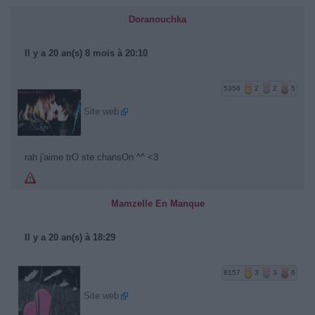
Doranouchka
Il y a 20 an(s) 8 mois à 20:10
5356
2
2
5
Site web
rah j'aime trO ste chansOn ^^ <3
Mamzelle En Manque
Il y a 20 an(s) à 18:29
8157
3
3
6
Site web