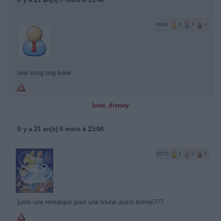
8008
3
3
4
une song trop kewl
love_disney
Il y a 21 an(s) 6 mois à 23:04
5372
2
2
5
juste une remarque pour une toune aussi bonne???