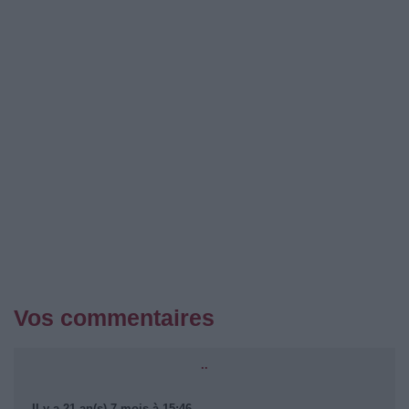
Vos commentaires
..
Il y a 21 an(s) 7 mois à 15:46