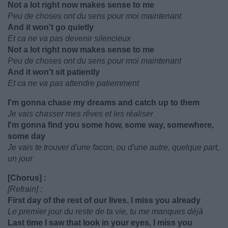
Not a lot right now makes sense to me
Peu de choses ont du sens pour moi maintenant
And it won't go quietly
Et ca ne va pas devenir silencieux
Not a lot right now makes sense to me
Peu de choses ont du sens pour moi maintenant
And it won't sit patiently
Et ca ne va pas attendre patiemment
I'm gonna chase my dreams and catch up to them
Je vais chasser mes rêves et les réaliser
I'm gonna find you some how, some way, somewhere,
some day
Je vais te trouver d'une facon, ou d'une autre, quelque part,
un jour
[Chorus] :
[Refrain] :
First day of the rest of our lives, I miss you already
Le premier jour du reste de ta vie, tu me manques déjà
Last time I saw that look in your eyes, I miss you