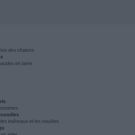
ches des chatons
ns
chaudes en laine
els
x pommes
h noodles
des traîneaux et les nouilles
gs
urs ailes