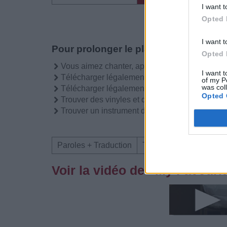
I want t
Opted 
I want t
Pour prolonger le plaisir musical :
Opted 
Vous aimez chanter, apprenez la guitare chez
I want t
Télécharger légalement les MP3 sur
of my P
was col
Télécharger légalement les MP3 ou trouver l
Opted 
Trouver des vinyles et des CD sur
Trouver un instrument de musique ou une partit
Paroles + Traduction
Téléchargement
Vid
Voir la vidéo de «My Favourit