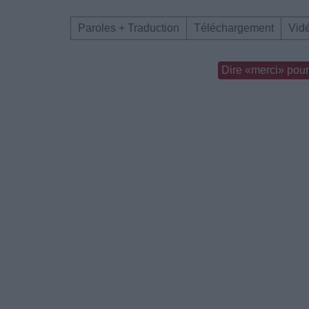
Paroles + Traduction
Téléchargement
Vid
Dire «merci» pour 