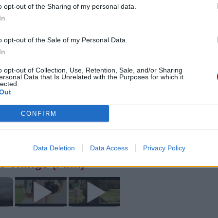
o opt-out of the Sharing of my personal data.
In
o opt-out of the Sale of my Personal Data.
In
o opt-out of Collection, Use, Retention, Sale, and/or Sharing
ersonal Data that Is Unrelated with the Purposes for which it
lected.
e CD sur
Out
ion au meilleur prix sur
CONFIRM
éos
Commentaires
Data Deletion
Data Access
Privacy Policy
e Things (Film)»