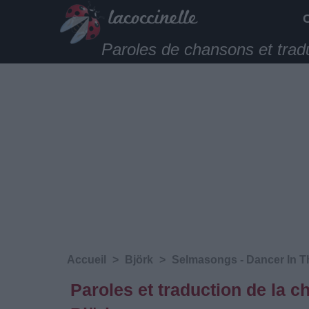
Paroles de chansons et trad
Accueil
>
Björk
>
Selmasongs - Dancer In T
Paroles et traduction de la 