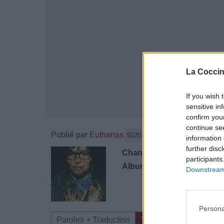
La Coccin
If you wish 
sensitive in
confirm you
continue se
Publié par
Euthanas
le 14 nove
9220
3
4
7
information 
further disc
Chanteurs :
Björk
participants
Albums :
Selmasongs - Danc
Downstream 
Persona
Paroles + Traduction
Téléchargement
Vid