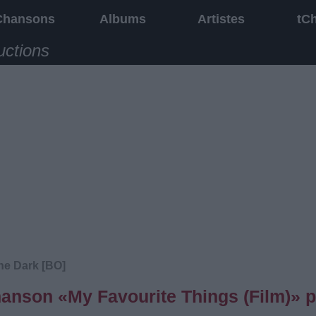
Chansons
Albums
Artistes
tC
uctions
he Dark [BO]
chanson «My Favourite Things (Film)» p