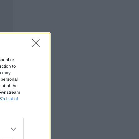
sonal or
ection to
ou may
 personal
out of the
 downstream
B’s List of
⇑