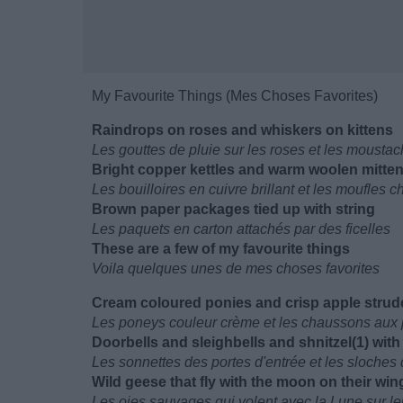
My Favourite Things (Mes Choses Favorites)
Raindrops on roses and whiskers on kittens
Les gouttes de pluie sur les roses et les mousta
Bright copper kettles and warm woolen mitte
Les bouilloires en cuivre brillant et les moufles 
Brown paper packages tied up with string
Les paquets en carton attachés par des ficelles
These are a few of my favourite things
Voila quelques unes de mes choses favorites
Cream coloured ponies and crisp apple strud
Les poneys couleur crème et les chaussons au
Doorbells and sleighbells and shnitzel(1) wit
Les sonnettes des portes d'entrée et les sloches 
Wild geese that fly with the moon on their win
Les oies sauvages qui volent avec la Lune sur le