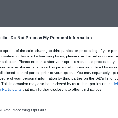
elle -
Do Not Process My Personal Information
to opt-out of the sale, sharing to third parties, or processing of your per
formation for targeted advertising by us, please use the below opt-out s
r selection. Please note that after your opt-out request is processed y
eing interest-based ads based on personal information utilized by us or
mbre 2004 à 20h55.
disclosed to third parties prior to your opt-out. You may separately opt-
losure of your personal information by third parties on the IAB’s list of
. This information may also be disclosed by us to third parties on the
IA
er In The Dark [BO]
Participants
that may further disclose it to other third parties.
l Data Processing Opt Outs
éos
Commentaires