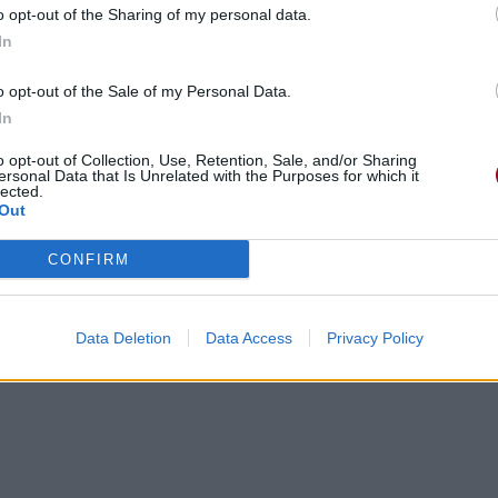
o opt-out of the Sharing of my personal data.
In
dans ma chambre ?
o opt-out of the Sale of my Personal Data.
In
o
o opt-out of Collection, Use, Retention, Sale, and/or Sharing
ersonal Data that Is Unrelated with the Purposes for which it
lected.
français, en fait
Out
, sado-maso etc...
CONFIRM
nt pas de ces milieux
er d'eux...
Data Deletion
Data Access
Privacy Policy