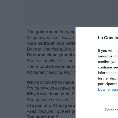
The government's trying to get into
Le gouvernement essaye de rentrer
La Coccin
Your bedroom you better lock your
Dans ta chambre tu ferais mieux de verrouiller ta
If you wish 
Door and close your shades because
sensitive in
Porte et rabattre tes stores car
confirm you
There could be someone watching you today
continue se
Il pourrait y avoir quelqu'un qui te regarde aujour
information 
further disc
Why do you try to make things illegal ?
participants
Pourquoi vous essayez de rendre les choses illé
Downstream 
Why do we have to be 21 ?
Pourquoi doit-on avoir 21 ans ?
Are you afraid that people are having
Persona
Avez vous peur que les gens
Too much fun ?