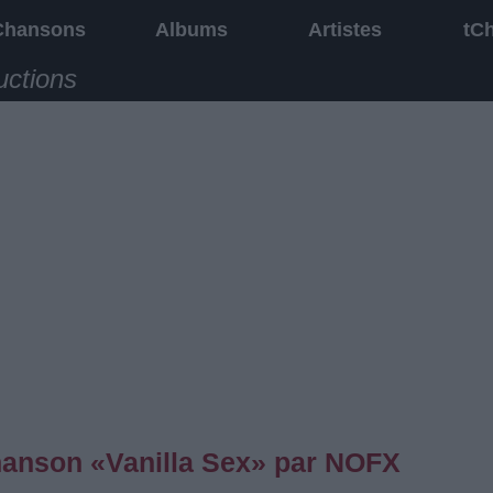
Chansons
Albums
Artistes
tC
uctions
chanson «Vanilla Sex» par NOFX