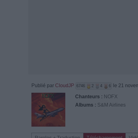
Publié par
CloudJP
le 21 nove
6746
2
4
6
Chanteurs :
NOFX
Albums :
S&M Airlines
Paroles + Traduction
Téléchargement
Vid