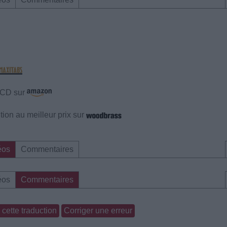
e CD sur
ion au meilleur prix sur
éos
Commentaires
éos
Commentaires
cette traduction
Corriger une erreur