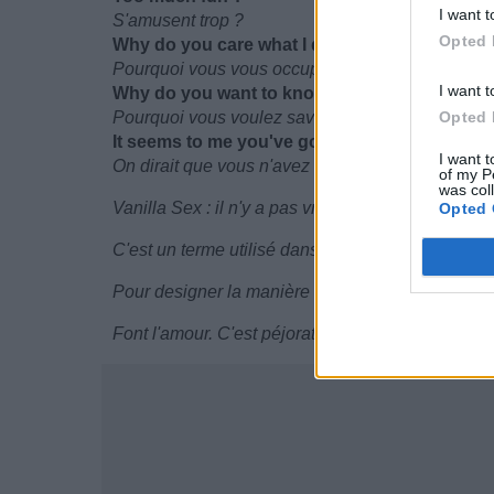
I want t
S'amusent trop ?
Opted 
Why do you care what I do in my bedroom ?
Pourquoi vous vous occupez de ce que je fais 
I want t
Why do you want to know how I screw ?
Pourquoi vous voulez savoir comment je baise ?
Opted 
It seems to me you've got nothing better to d
I want t
On dirait que vous n'avez rien de mieux a faire
of my P
was col
Vanilla Sex : il n'y a pas vraiment d'équivalent en 
Opted 
C'est un terme utilisé dans les milieux fétichistes
Pour designer la manière dont les gens qui ne so
Font l'amour. C'est péjoratif, un peu pour se moqu