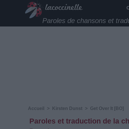
Paroles de chansons et trad
Accueil
>
Kirsten Dunst
>
Get Over It [BO]
Paroles et traduction de la 