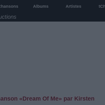
Chansons
Albums
Artistes
tC
uctions
chanson «Dream Of Me» par Kirsten