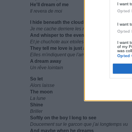
I want t
He'll dream of me
Il revera de moi
Opted 
I hide beneath the clouds
I want t
Je me cache derriere les nuages
Opted 
And whisper to the evening stars
Et je chuchote aux etoiles du soir
I want t
of my P
They tell me love is just a dream away
was col
Elles m'indiquent que l'amour est juste une rêve l
Opted 
A dream away
Un rêve lointain
So let
Alors laisse
The moon
La lune
Shine
Briller
Softly on the boy I long to see
Doucement sur le garcon que j'ai longtemps vu
And maybe when he dreams