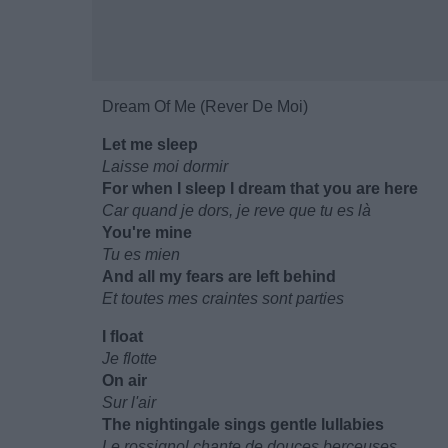
Dream Of Me (Rever De Moi)
Let me sleep
Laisse moi dormir
For when I sleep I dream that you are here
Car quand je dors, je reve que tu es là
You're mine
Tu es mien
And all my fears are left behind
Et toutes mes craintes sont parties
I float
Je flotte
On air
Sur l'air
The nightingale sings gentle lullabies
Le rossignol chante de douces berceuses