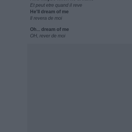
Et peut etre quand il reve
He'll dream of me
Il revera de moi
Oh... dream of me
OH, rever de moi