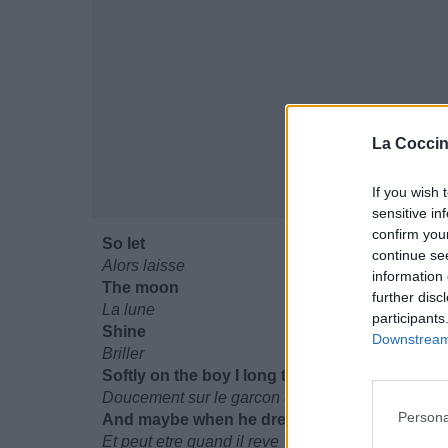
La Coccin
If you wish 
sensitive in
confirm you
So let
continue se
Alors laisse
information 
The moon
further disc
La lune
participants
Shine
Downstream 
Briller
Softly on the boy I long to see
Doucement sur le garcon que j'ai longtemps vu
Persona
And maybe when he dreams
Et peut etre quand il reve