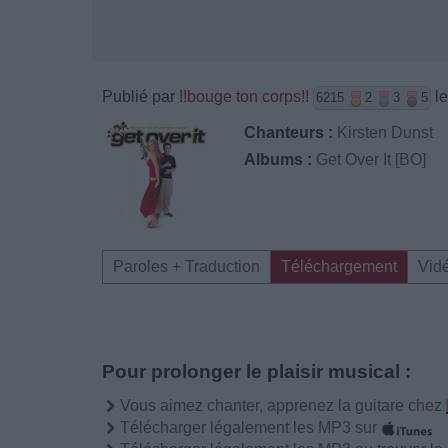
Publié par
!!bouge ton corps!!
le
6215
2
3
5
Chanteurs :
Kirsten Dunst
Albums :
Get Over It [BO]
Paroles + Traduction
Téléchargement
Vid
Pour prolonger le plaisir musical :
Vous aimez chanter, apprenez la guitare chez
Télécharger légalement les MP3 sur