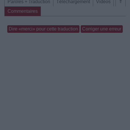
Paroles + Traduction
Téléchargement
Vidéos
⇑
Commentaires
Dire «merci» pour cette traduction
Corriger une erreur