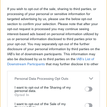
Peur... Regardant
If you wish to opt-out of the sale, sharing to third parties, or
Conviction made aware
processing of your personal or sensitive information for
La conviction rendue consciente
targeted advertising by us, please use the below opt-out
Give up on misery
section to confirm your selection. Please note that after your
Abandonne la misère
opt-out request is processed you may continue seeing
Turn your back on dissent
interest-based ads based on personal information utilized by
us or personal information disclosed to third parties prior to
Tourne le dos au désaccord
your opt-out. You may separately opt-out of the further
Leave their distrust behind
disclosure of your personal information by third parties on the
Laisse leur méfiance derrière
IAB’s list of downstream participants. This information may
Wash your hands of regret
also be disclosed by us to third parties on the
IAB’s List of
Lave tes mains du regret
Downstream Participants
that may further disclose it to other
third parties.
Blood... Heal me
Sang... Soigne-moi
Personal Data Processing Opt Outs
Fear... Change me
Peur... Change-moi
I want to opt-out of the Sharing of my
Belief will always save me
personal data.
Opted In
La croyance me sauvera toujours
Blood... Swearing
I want to opt-out of the Sale of my
Sang... Jurant