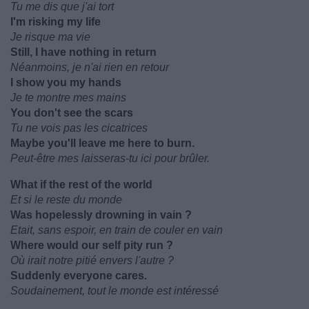
Tu me dis que j'ai tort
I'm risking my life
Je risque ma vie
Still, I have nothing in return
Néanmoins, je n'ai rien en retour
I show you my hands
Je te montre mes mains
You don't see the scars
Tu ne vois pas les cicatrices
Maybe you'll leave me here to burn.
Peut-être mes laisseras-tu ici pour brûler.
What if the rest of the world
Et si le reste du monde
Was hopelessly drowning in vain ?
Etait, sans espoir, en train de couler en vain
Where would our self pity run ?
Où irait notre pitié envers l'autre ?
Suddenly everyone cares.
Soudainement, tout le monde est intéressé