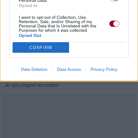
Personal Data.
Fear... Staring
Opted In
Peur... Regardant
I want to opt-out of Collection, Use,
Conviction made aware
Retention, Sale, and/or Sharing of my
La conviction rendue consciente
Personal Data that Is Unrelated with the
Purposes for which it was collected.
Opted Out
Learning from misery
Apprenant de la misère
CONFIRM
Staring back at dissent
Regardant en arrière le désaccord
Leaving distrust behind
Data Deletion
Data Access
Privacy Policy
Laissant la méfiance derrière
I'm inspired and content
Je suis inspiré et content