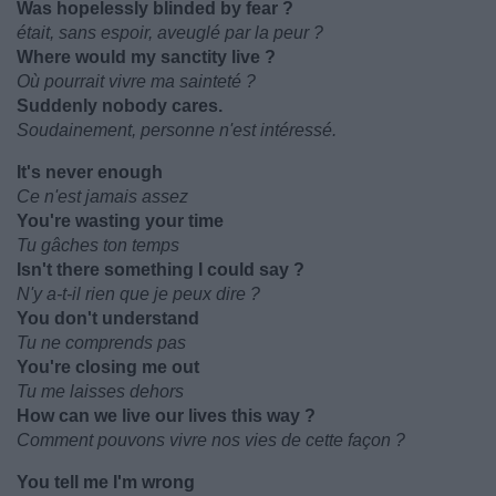
Was hopelessly blinded by fear ?
était, sans espoir, aveuglé par la peur ?
Where would my sanctity live ?
Où pourrait vivre ma sainteté ?
Suddenly nobody cares.
Soudainement, personne n'est intéressé.
It's never enough
Ce n'est jamais assez
You're wasting your time
Tu gâches ton temps
Isn't there something I could say ?
N'y a-t-il rien que je peux dire ?
You don't understand
Tu ne comprends pas
You're closing me out
Tu me laisses dehors
How can we live our lives this way ?
Comment pouvons vivre nos vies de cette façon ?
You tell me I'm wrong