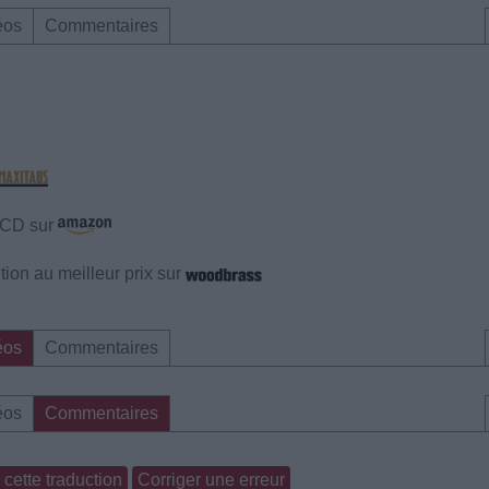
éos
Commentaires
e CD sur
ion au meilleur prix sur
éos
Commentaires
éos
Commentaires
cette traduction
Corriger une erreur