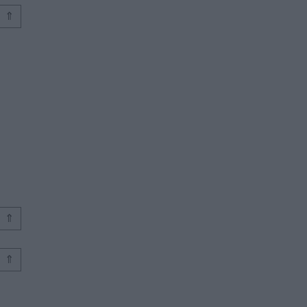
⇑
⇑
⇑