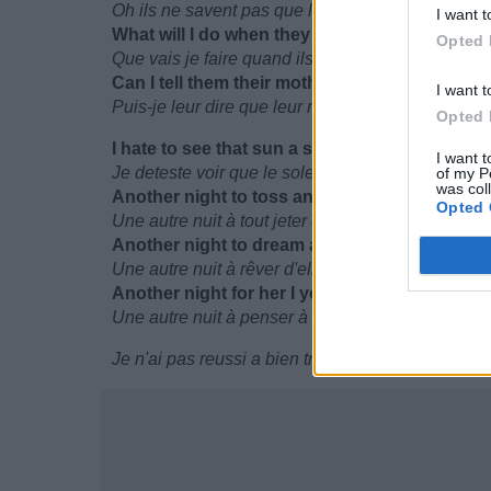
Oh ils ne savent pas que leur mere est partie
I want t
What will I do when they awaken ?
Opted 
Que vais je faire quand ils se reveilleront ?
Can I tell them their mother's wrong ?
I want t
Puis-je leur dire que leur mere est mauvaise ?
Opted 
I hate to see that sun a sinkin'
I want t
Je deteste voir que le soleil tombe
of my P
was col
Another night to toss and turn
Opted 
Une autre nuit à tout jeter et à tourner
Another night to dream about her
Une autre nuit à rêver d'elle
Another night for her I yearn
Une autre nuit à penser à elle
Je n'ai pas reussi a bien traduire cette phrase m