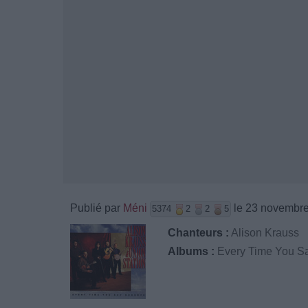
Publié par
Méni
le 23 novembre
5374
2
2
5
Chanteurs :
Alison Krauss
Albums :
Every Time You S