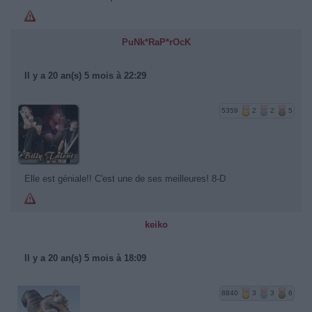
PuNk*RaP*rOcK
Il y a 20 an(s) 5 mois à 22:29
5359
2
2
5
Elle est géniale!! C'est une de ses meilleures! 8-D
keiko
Il y a 20 an(s) 5 mois à 18:09
8840
3
3
6