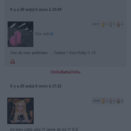
Il y a 20 an(s) 6 mois à 15:44
8157
3
3
6
Site web
Une de mes préférées ... J'adore ! Vive Kelly !! <3
ChOuBaKaChOu
Il y a 20 an(s) 6 mois à 17:12
5296
2
2
4
tro bien cette sike !!! jaime de tro !!! 8-D