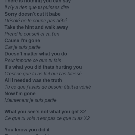
There is nothing you can say
Il n'y a rien que tu puisses dire
Sorry doesn't cut it babe
Désolé ne le coupe pas bébé
Take the hint and walk away
Prend le conseil et va t'en
Cause I'm gone
Car je suis partie
Doesn't matter what you do
Peut importe ce que tu fais
It's what you did thats hurting you
C'est ce que tu as fait qui t'as blessé
All I needed was the truth
Tu ce que j'avais de besoin était la vérité
Now I'm gone
Maintenant je suis partie
What you see's not what you get X2
Ce que tu vois n'est pas ce que tu as X2
You know you did it