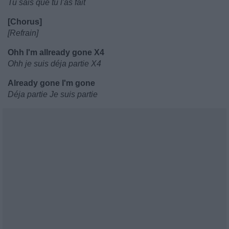
Tu sais que tu l'as fait
[Chorus]
[Refrain]
Ohh I'm allready gone X4
Ohh je suis déja partie X4
Already gone I'm gone
Déja partie Je suis partie