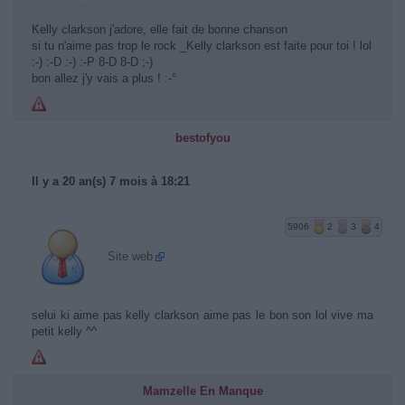
Kelly clarkson j'adore, elle fait de bonne chanson
si tu n'aime pas trop le rock _Kelly clarkson est faite pour toi ! lol
:-) :-D :-) :-P 8-D 8-D ;-)
bon allez j'y vais a plus ! :-°
bestofyou
Il y a 20 an(s) 7 mois à 18:21
5906
2
3
4
Site web
selui ki aime pas kelly clarkson aime pas le bon son lol vive ma
petit kelly ^^
Mamzelle En Manque