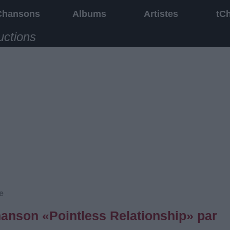
Chansons
Albums
Artistes
tC
uctions
e
chanson «Pointless Relationship» par