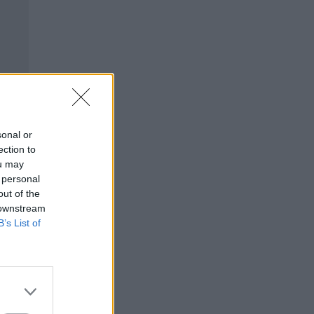
sonal or
ection to
ou may
 personal
out of the
 downstream
B’s List of