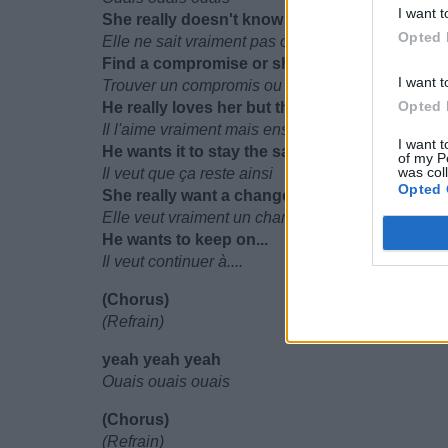
I want t
She really doesn't know where they stand
Opted 
Elle ne sait vraiment pas où ils en sont
Find a compromise or she'll walk away
I want t
Trouver un compromis ou elle partira
Opted 
He really loves her but then again
Il l'aime vraiment mais ensuite à nouveau
I want t
He wants it to stay the same
of my P
was col
Il veut que ça reste ainsi
Opted 
She really want a change but
Elle veut vraiment un changement mais
He wants to keep on...
Il veut continuer à....
(Chorus)
(Refrain)
yeah yeah yeah
Ouais ouais ouais
(Chorus)
(Refrain)