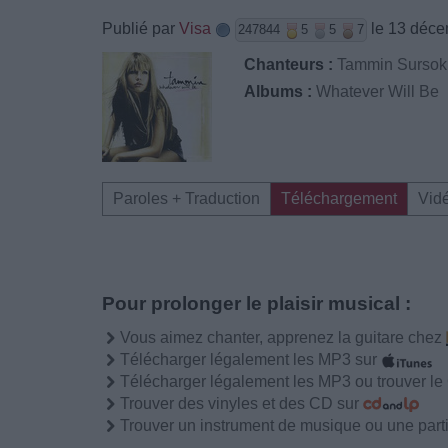
Publié par
Visa
le 13 déce
247844
5
5
7
Chanteurs :
Tammin Sursok
Albums :
Whatever Will Be
Paroles + Traduction
Téléchargement
Vid
Pour prolonger le plaisir musical :
Vous aimez chanter, apprenez la guitare chez
Télécharger légalement les MP3 sur
Télécharger légalement les MP3 ou trouver l
Trouver des vinyles et des CD sur
Trouver un instrument de musique ou une partit