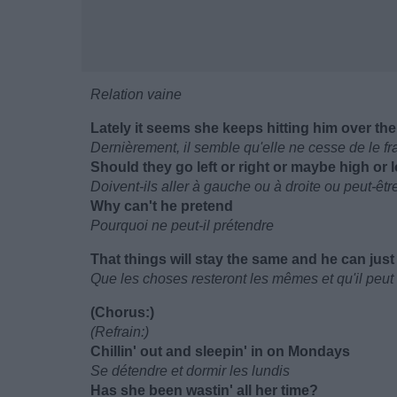
Relation vaine
Lately it seems she keeps hitting him over t
Dernièrement, il semble qu'elle ne cesse de le fr
Should they go left or right or maybe high or 
Doivent-ils aller à gauche ou à droite ou peut-êt
Why can't he pretend
Pourquoi ne peut-il prétendre
That things will stay the same and he can just
Que les choses resteront les mêmes et qu'il peut 
(Chorus:)
(Refrain:)
Chillin' out and sleepin' in on Mondays
Se détendre et dormir les lundis
Has she been wastin' all her time?