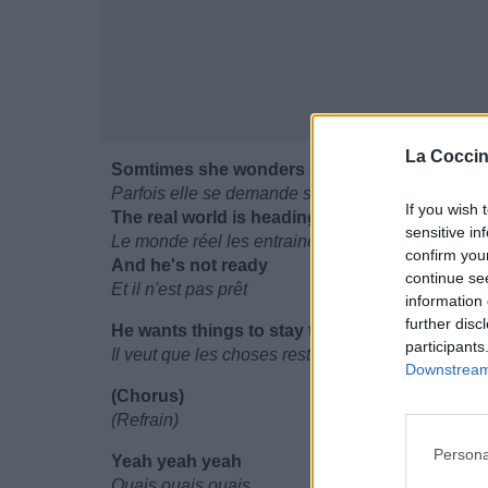
La Coccin
Somtimes she wonders if they're ever gonna l
Parfois elle se demande s'ils ont jamais vécu ce q
If you wish 
The real world is heading for them like a high
sensitive in
Le monde réel les entraine comme un train à gra
confirm you
And he's not ready
continue se
Et il n'est pas prêt
information 
further disc
He wants things to stay the same so he can ju
participants
Il veut que les choses restent les mêmes alors il p
Downstream 
(Chorus)
(Refrain)
Persona
Yeah yeah yeah
Ouais ouais ouais