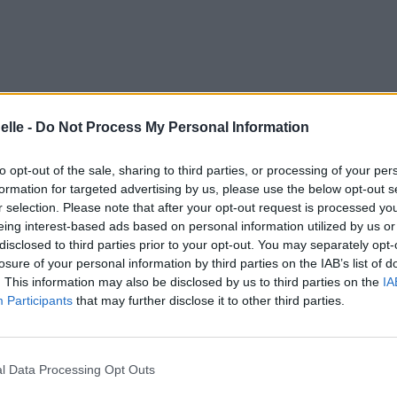
elle -
Do Not Process My Personal Information
ive up to who they could be;
u'ils devaient être
to opt-out of the sale, sharing to third parties, or processing of your per
 speed train and
formation for targeted advertising by us, please use the below opt-out s
nde vitesse et
r selection. Please note that after your opt-out request is processed y
eing interest-based ads based on personal information utilized by us or
disclosed to third parties prior to your opt-out. You may separately opt-
losure of your personal information by third parties on the IAB’s list of
st keep on...
. This information may also be disclosed by us to third parties on the
IA
eut juste continuer à...
Participants
that may further disclose it to other third parties.
l Data Processing Opt Outs