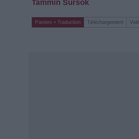
Tammin Sursok
Paroles + Traduction
Téléchargement
Vid