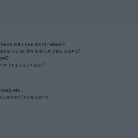
he head with one word: when?
apper sur la tête avec un mot: quand?
low?
re en haut ou en bas?
 keep on...
seulement continuer à...